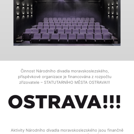
Činnost Národního divadla moravskoslezského,
příspěvkové organizace je financována z rozpočtu
zřizovatele – STATUTARNÍHO MĚSTA OSTRAVA!!!
Aktivity Národního divadla moravskoslezského jsou finančně