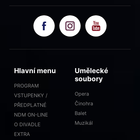
Hlavní menu
Umělecké
soubory
PROGRAM
Opera
VSTUPENKY /
Činohra
PŘEDPLATNÉ
Balet
NDM ON-LINE
Muzikál
O DIVADLE
EXTRA