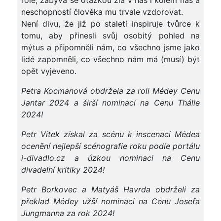
role, zabývá se otázkou zla v nás i kolem nás a
neschopností člověka mu trvale vzdorovat.
Není divu, že již po staletí inspiruje tvůrce k
tomu, aby přinesli svůj osobitý pohled na
mýtus a připomněli nám, co všechno jsme jako
lidé zapomněli, co všechno nám má (musí) být
opět vyjeveno.
Petra Kocmanová obdr
žela za roli M
édey Cenu
Jantar 2024 a
širš
í nominaci na Cenu Thálie
2024!
Petr Vítek získal za scénu k inscenaci Médea
ocen
ěn
í nejlep
š
í scénografie roku podle portálu
i-divadlo.cz a úzkou nominaci na Cenu
divadelní kritiky 2024!
Petr Borkovec a Matyá
š Havrda obdrželi za
překlad M
édey u
žš
í nominaci na Cenu Josefa
Jungmanna za rok 2024!