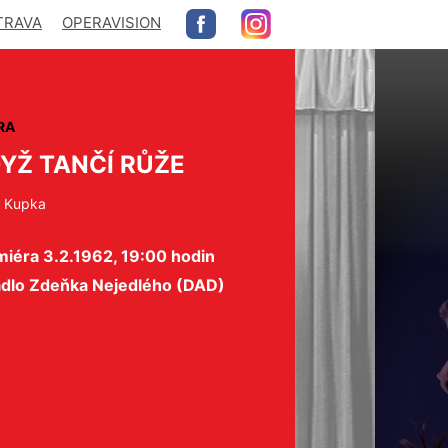
TRAVA
OPERAVISION
RA
YŽ TANČÍ RŮŽE
l Kupka
miéra 3.2.1962, 19:00 hodin
adlo Zdeňka Nejedlého (DAD)