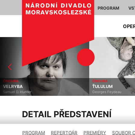
PROGRAM
VS
OPE
ČINOHRA
ČINOHRA
VELRYBA
ŤULULUM
Samuel D. Hunter
Georges Feydeau
DETAIL PŘEDSTAVENÍ
PROGRAM
REPERTOÁR
PREMIÉRY
SOUBOR 