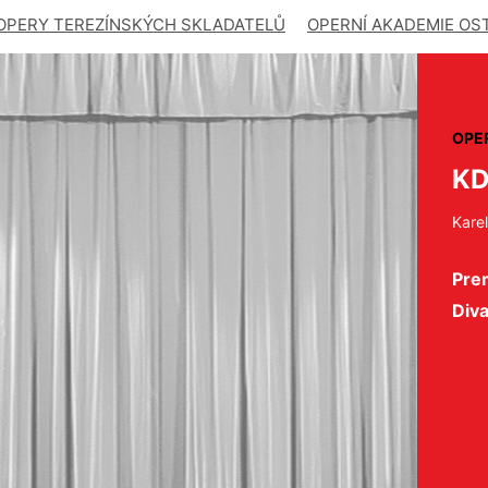
OPERY TEREZÍNSKÝCH SKLADATELŮ
OPERNÍ AKADEMIE OS
OPE
KD
Kare
Pre
Div