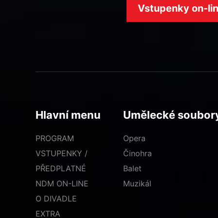
Vstupenky on-li
Hlavní menu
Umělecké soubor
PROGRAM
Opera
VSTUPENKY /
Činohra
PŘEDPLATNÉ
Balet
NDM ON-LINE
Muzikál
O DIVADLE
EXTRA