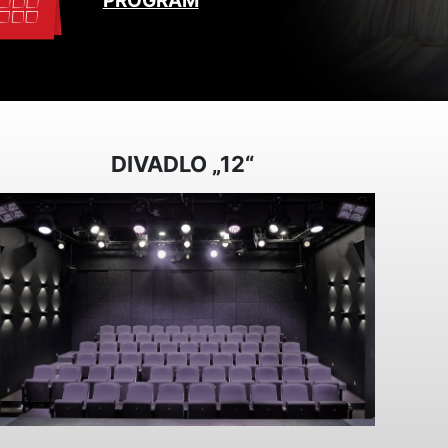
PROGRAM
DIVADLO „12“