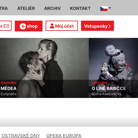
TRA
ATELIÉR
ARCHIV
KONTAKT
er
shop
Můj účet
Vstupenky
ČINOHRA
ČINOHRA
MÉDEA
O LÍNÉ BABIČCE
Eurípidés
Alena Kastnerová
OSTRAVSKÉ DNY
OPERA EUROPA