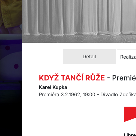
Detail
Realiz
KDYŽ TANČÍ RŮŽE
- Premié
Karel Kupka
Premiéra 3.2.1962, 19:00 - Divadlo Zdeňk
Libre