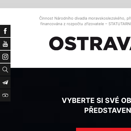
Činnost Národního divadla moravskoslezského, př
financována z rozpočtu zřizovatele – STATUTAR
Facebook
YouTube
Instagram
Vyhledat
Newsletter
TripAdvisor
VYBERTE SI SVÉ O
PŘEDSTAVEN