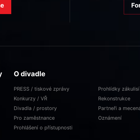
ne
Fo
y
O divadle
PRESS / tiskové zprávy
Prohlídky zákulisí
Konkurzy / VŘ
Rekonstrukce
Divadla / prostory
Partneři a mece
Pro zaměstnance
Oznámení
Prohlášení o přístupnosti