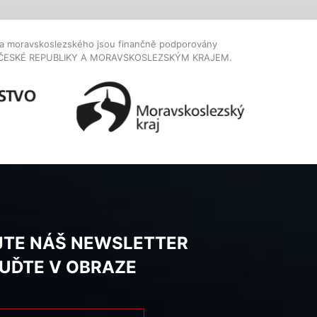
dla moravskoslezského jsou finančně podporovány
ČESKÉ REPUBLIKY A MORAVSKOSLEZSKÝM KRAJEM.
JTE NÁŠ NEWSLETTER
BUĎTE V OBRAZE