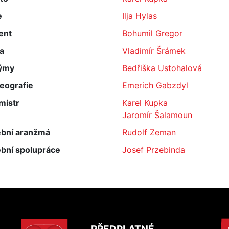
e
Ilja Hylas
ent
Bohumil Gregor
a
Vladimír Šrámek
ýmy
Bedřiška Ustohalová
eografie
Emerich Gabzdyl
mistr
Karel Kupka
Jaromír Šalamoun
bní aranžmá
Rudolf Zeman
bní spolupráce
Josef Przebinda