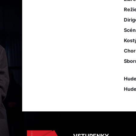
Reži
Dirig
Scén
Kost
Chor
Sbor
Hude
Hude