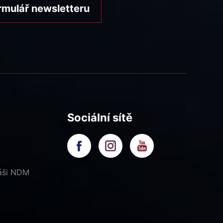
rmulář newsletteru
Sociální sítě
náši NDM