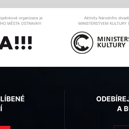
íspěvkové organizace je
Aktivity Národního diva
NÍHO MĚSTA OSTRAVA!!!
MINISTERSTVEM KULTURY 
BLÍBENÉ
ODEBÍRE
Í
A 