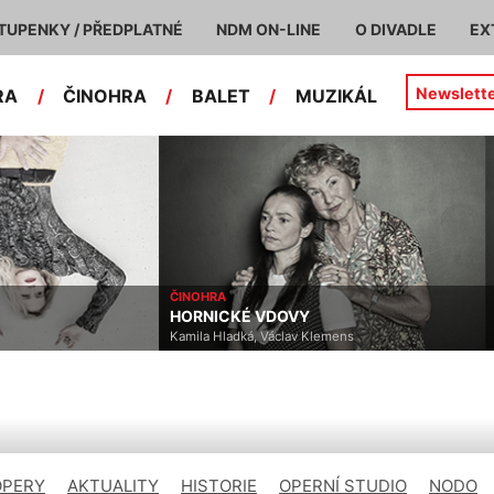
TUPENKY / PŘEDPLATNÉ
NDM ON-LINE
O DIVADLE
EX
Newslett
RA
/
ČINOHRA
/
BALET
/
MUZIKÁL
ČINOHRA
HORNICKÉ VDOVY
Kamila Hladká, Václav Klemens
OPERY
AKTUALITY
HISTORIE
OPERNÍ STUDIO
NODO