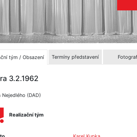
Termíny představení
Fotograf
ační tým / Obsazení
ra 3.2.1962
a Nejedlého (DAD)
Realizační tým
to
Karel Kupka