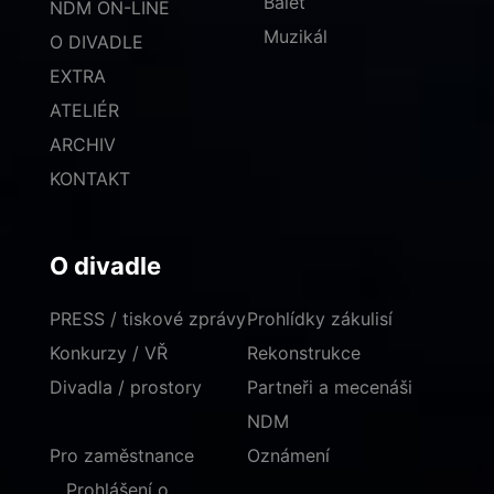
Balet
NDM ON-LINE
Muzikál
O DIVADLE
EXTRA
ATELIÉR
ARCHIV
KONTAKT
O divadle
PRESS / tiskové zprávy
Prohlídky zákulisí
Konkurzy / VŘ
Rekonstrukce
Divadla / prostory
Partneři a mecenáši
NDM
Pro zaměstnance
Oznámení
Prohlášení o