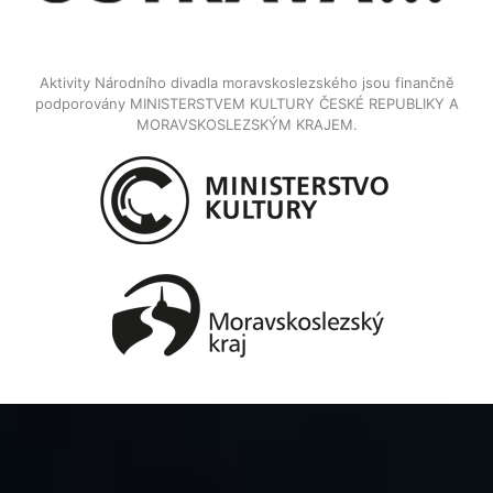
Aktivity Národního divadla moravskoslezského jsou finančně
podporovány MINISTERSTVEM KULTURY ČESKÉ REPUBLIKY A
MORAVSKOSLEZSKÝM KRAJEM.