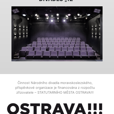
Činnost Národního divadla moravskoslezského,
příspěvkové organizace je financována z rozpočtu
zřizovatele – STATUTARNÍHO MĚSTA OSTRAVA!!!