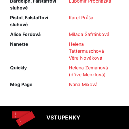
Bardolph, Falstaffovi
Lubomír Procházka
sluhové
Pistol, Falstaffovi
Karel Průša
sluhové
Alice Fordová
Milada Šafránková
Nanette
Helena
Tattermuschová
Věra Nováková
Quickly
Helena Zemanová
(dříve Menzlová)
Meg Page
Ivana Mixová
VSTUPENKY