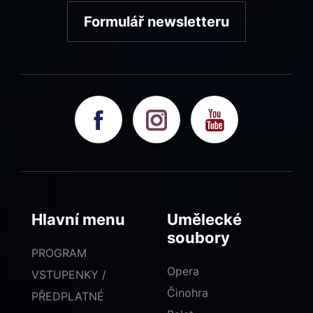
Formulář newsletteru
Hlavní menu
Umělecké
soubory
PROGRAM
Opera
VSTUPENKY /
Činohra
PŘEDPLATNÉ