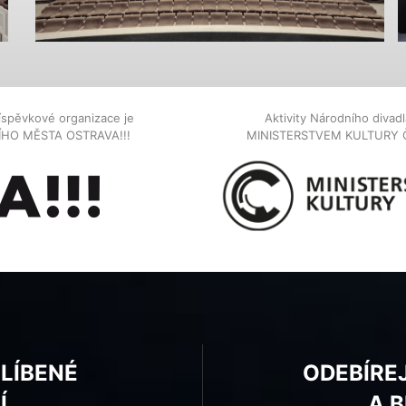
íspěvkové organizace je
Aktivity Národního diva
NÍHO MĚSTA OSTRAVA!!!
MINISTERSTVEM KULTURY 
BLÍBENÉ
ODEBÍRE
Í
A 