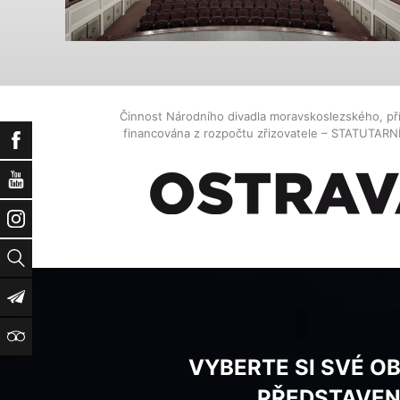
Činnost Národního divadla moravskoslezského, př
financována z rozpočtu zřizovatele – STATUTAR
Facebook
YouTube
Instagram
Vyhledat
Newsletter
TripAdvisor
VYBERTE SI SVÉ O
PŘEDSTAVEN