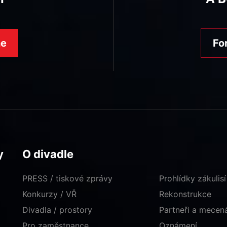
ne
Fo
y
O divadle
PRESS / tiskové zprávy
Prohlídky zákulisí
Konkurzy / VŘ
Rekonstrukce
Divadla / prostory
Partneři a mece
Pro zaměstnance
Oznámení