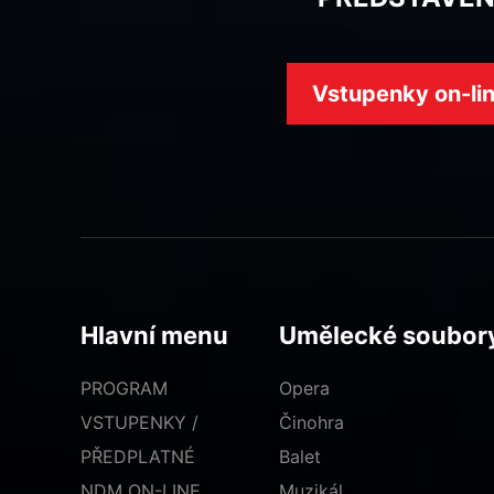
Vstupenky on-li
Hlavní menu
Umělecké soubor
PROGRAM
Opera
VSTUPENKY /
Činohra
PŘEDPLATNÉ
Balet
NDM ON-LINE
Muzikál