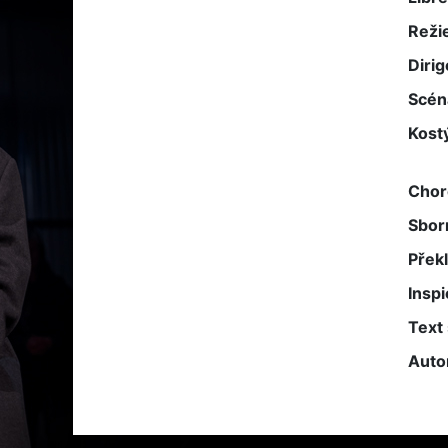
Reži
Dirig
Scén
Kost
Chor
Sbor
Přek
Inspi
Text 
Auto