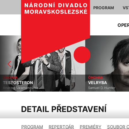
PROGRAM
VS
OPE
ČINOHRA
ČINOHRA
TESTOSTERON
VELRYBA
Andrzej Saramonowicz
Samuel D. Hunter
DETAIL PŘEDSTAVENÍ
PROGRAM
REPERTOÁR
PREMIÉRY
SOUBOR 