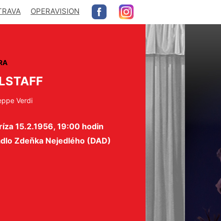
TRAVA
OPERAVISION
RA
LSTAFF
eppe Verdi
íza 15.2.1956, 19:00 hodin
adlo Zdeňka Nejedlého (DAD)