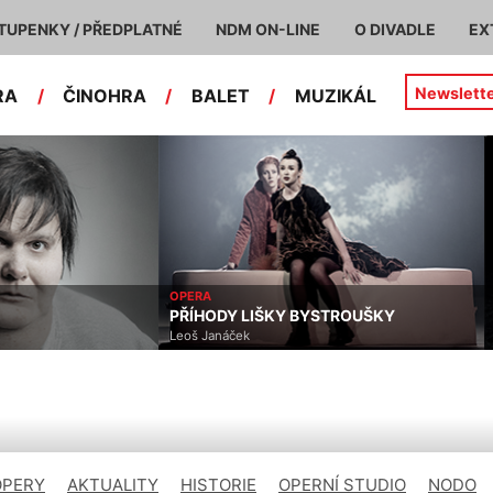
TUPENKY / PŘEDPLATNÉ
NDM ON-LINE
O DIVADLE
EX
Newslett
RA
/
ČINOHRA
/
BALET
/
MUZIKÁL
OPERA
PŘÍHODY LIŠKY BYSTROUŠKY
Leoš Janáček
OPERY
AKTUALITY
HISTORIE
OPERNÍ STUDIO
NODO