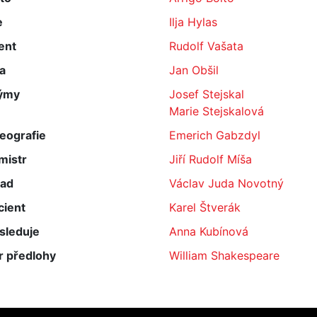
e
Ilja Hylas
ent
Rudolf Vašata
a
Jan Obšil
ýmy
Josef Stejskal
Marie Stejskalová
eografie
Emerich Gabzdyl
mistr
Jiří Rudolf Míša
lad
Václav Juda Novotný
cient
Karel Štverák
sleduje
Anna Kubínová
r předlohy
William Shakespeare