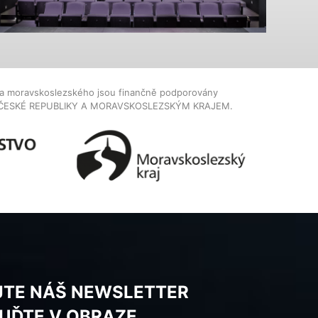
dla moravskoslezského jsou finančně podporovány
ČESKÉ REPUBLIKY A MORAVSKOSLEZSKÝM KRAJEM.
JTE NÁŠ NEWSLETTER
BUĎTE V OBRAZE