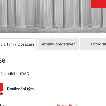
Termíny představení
Fotograf
ační tým / Obsazení
956
a Nejedlého (DAD)
Realizační tým
to
Arrigo Boito