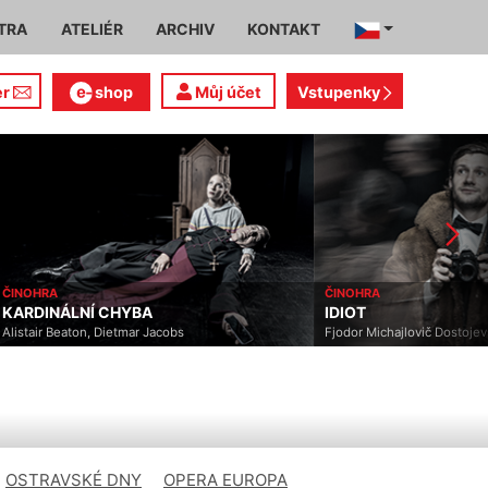
TRA
ATELIÉR
ARCHIV
KONTAKT
er
shop
Můj účet
Vstupenky
ČINOHRA
ČINOHRA
KARDINÁLNÍ CHYBA
IDIOT
Alistair Beaton, Dietmar Jacobs
Fjodor Michajlovič Dostojev
OSTRAVSKÉ DNY
OPERA EUROPA