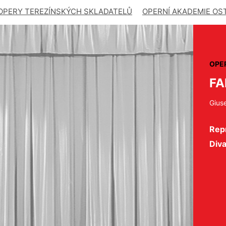
OPERY TEREZÍNSKÝCH SKLADATELŮ
OPERNÍ AKADEMIE OS
OPE
FA
Gius
Repr
Div