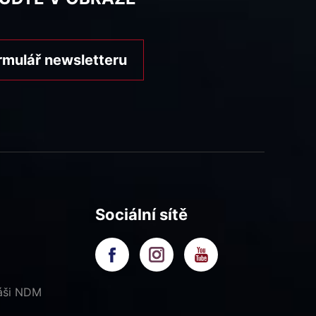
rmulář newsletteru
Sociální sítě
náši NDM