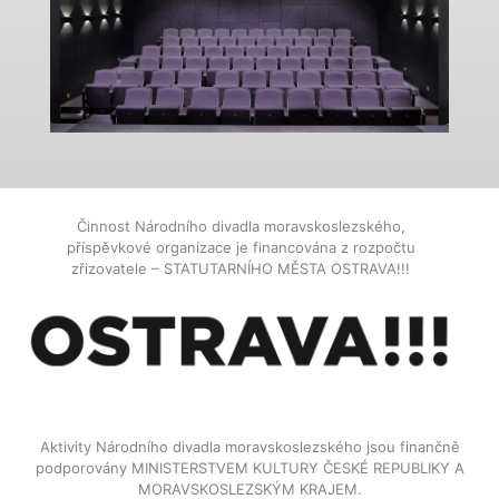
Činnost Národního divadla moravskoslezského,
příspěvkové organizace je financována z rozpočtu
zřizovatele – STATUTARNÍHO MĚSTA OSTRAVA!!!
Aktivity Národního divadla moravskoslezského jsou finančně
podporovány MINISTERSTVEM KULTURY ČESKÉ REPUBLIKY A
MORAVSKOSLEZSKÝM KRAJEM.