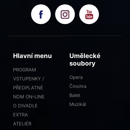
Hlavní menu
Umělecké
soubory
PROGRAM
Opera
VSTUPENKY /
Činohra
PŘEDPLATNÉ
Balet
NDM ON-LINE
Muzikál
O DIVADLE
EXTRA
ATELIÉR