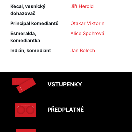
Kecal, vesnický
Jiří Herold
dohazovač
Principál komediantů
Otakar Viktorin
Esmeralda,
Alice Spohrová
komediantka
Indián, komediant
Jan Bolech
VSTUPENKY
PŘEDPLATNÉ