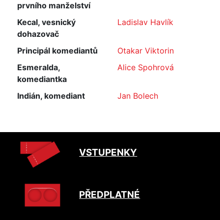
prvního manželství
Kecal, vesnický
Ladislav Havlík
dohazovač
Principál komediantů
Otakar Viktorin
Esmeralda,
Alice Spohrová
komediantka
Indián, komediant
Jan Bolech
VSTUPENKY
PŘEDPLATNÉ