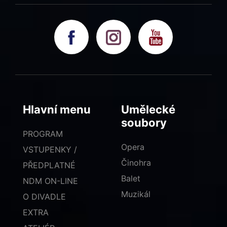
Hlavní menu
Umělecké
soubory
PROGRAM
Opera
VSTUPENKY /
Činohra
PŘEDPLATNÉ
Balet
NDM ON-LINE
Muzikál
O DIVADLE
EXTRA