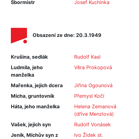
Sbormistr
Josef Kuchinka
Obsazení ze dne: 20.3.1949
Krušina, sedlák
Rudolf Kasl
Ludmila, jeho
Věra Prokopová
manželka
Mařenka, jejich dcera
Jiřina Ogounová
Mícha, gruntovník
Přemysl Kočí
Háta, jeho manželka
Helena Zemanová
(dříve Menzlová)
Vašek, jejich syn
Rudolf Vonásek
Jeník, Míchův syn z
Ivo Žídek st.