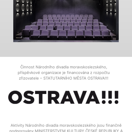
Činnost Národního divadla moravskoslezského,
příspěvkové organizace je financována z rozpočtu
zřizovatele – STATUTARNÍHO MĚSTA OSTRAVA!!!
Aktivity Národního divadla moravskoslezského jsou finančně
podporovány MINISTERSTVEM KULTURY ČESKÉ REPUBLIKY A