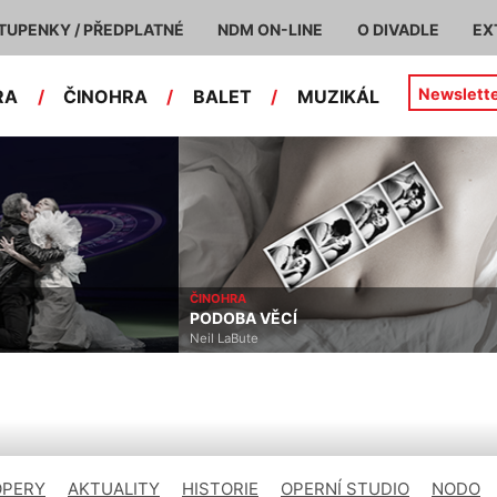
TUPENKY / PŘEDPLATNÉ
NDM ON-LINE
O DIVADLE
EX
Newslett
RA
/
ČINOHRA
/
BALET
/
MUZIKÁL
ČINOHRA
PODOBA VĚCÍ
Neil LaBute
OPERY
AKTUALITY
HISTORIE
OPERNÍ STUDIO
NODO