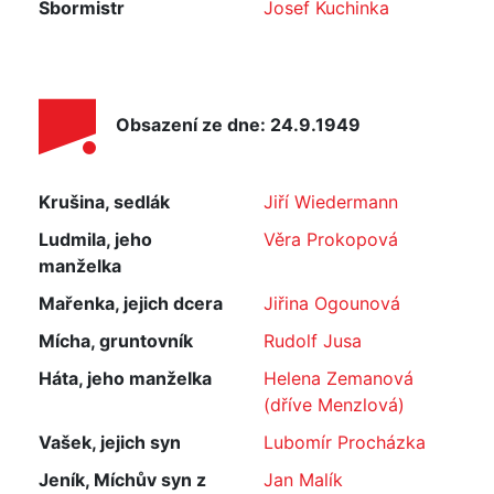
Sbormistr
Josef Kuchinka
Obsazení ze dne: 24.9.1949
Krušina, sedlák
Jiří Wiedermann
Ludmila, jeho
Věra Prokopová
manželka
Mařenka, jejich dcera
Jiřina Ogounová
Mícha, gruntovník
Rudolf Jusa
Háta, jeho manželka
Helena Zemanová
(dříve Menzlová)
Vašek, jejich syn
Lubomír Procházka
Jeník, Míchův syn z
Jan Malík