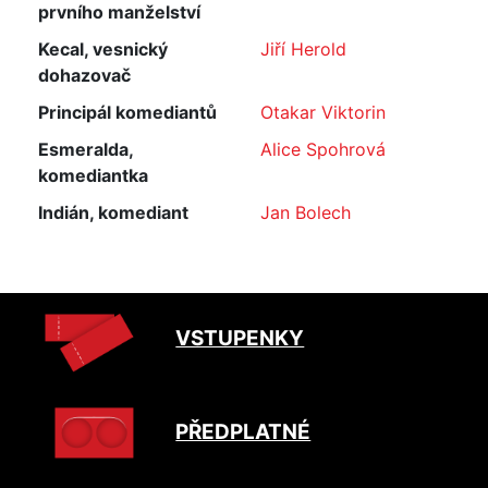
prvního manželství
Kecal, vesnický
Jiří Herold
dohazovač
Principál komediantů
Otakar Viktorin
Esmeralda,
Alice Spohrová
komediantka
Indián, komediant
Jan Bolech
VSTUPENKY
PŘEDPLATNÉ