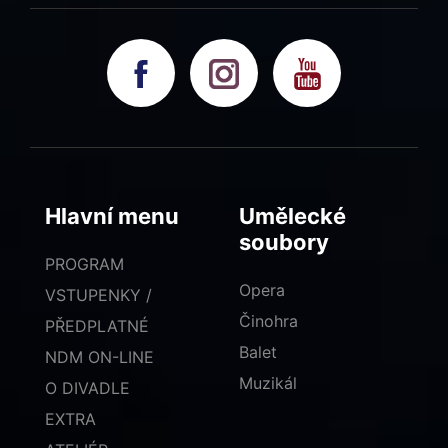
Hlavní menu
Umělecké
soubory
PROGRAM
Opera
VSTUPENKY /
Činohra
PŘEDPLATNÉ
Balet
NDM ON-LINE
Muzikál
O DIVADLE
EXTRA