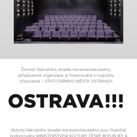
Činnost Národního divadla moravskoslezského,
příspěvkové organizace je financována z rozpočtu
zřizovatele – STATUTARNÍHO MĚSTA OSTRAVA!!!
Aktivity Národního divadla moravskoslezského jsou finančně
podporovány MINISTERSTVEM KULTURY ČESKÉ REPUBLIKY A