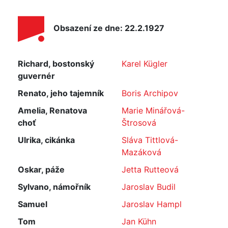
Obsazení ze dne: 22.2.1927
Richard, bostonský
Karel Kügler
guvernér
Renato, jeho tajemník
Boris Archipov
Amelia, Renatova
Marie Minářová-
choť
Štrosová
Ulrika, cikánka
Sláva Tittlová-
Mazáková
Oskar, páže
Jetta Rutteová
Sylvano, námořník
Jaroslav Budil
Samuel
Jaroslav Hampl
Tom
Jan Kühn