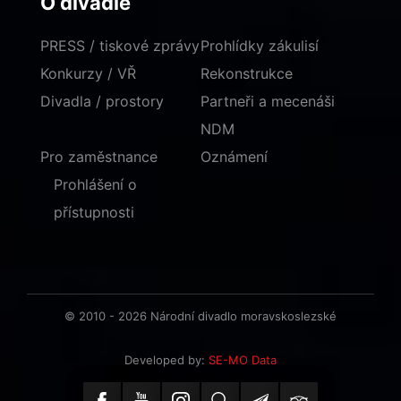
O divadle
PRESS / tiskové zprávy
Prohlídky zákulisí
Konkurzy / VŘ
Rekonstrukce
Divadla / prostory
Partneři a mecenáši
NDM
Pro zaměstnance
Oznámení
Prohlášení o
přístupnosti
© 2010 - 2026 Národní divadlo moravskoslezské
Developed by:
SE-MO Data