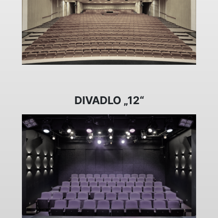
DIVADLO „12“