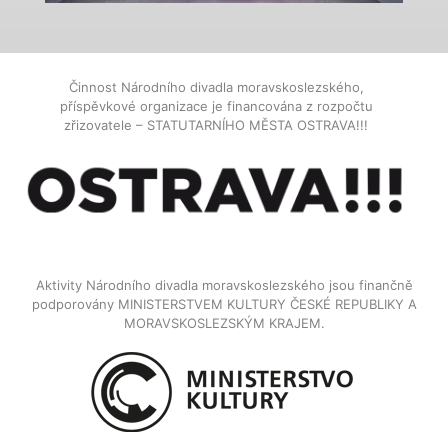
Činnost Národního divadla moravskoslezského,
příspěvkové organizace je financována z rozpočtu
zřizovatele – STATUTARNÍHO MĚSTA OSTRAVA!!!
Aktivity Národního divadla moravskoslezského jsou finančně
podporovány MINISTERSTVEM KULTURY ČESKÉ REPUBLIKY A
MORAVSKOSLEZSKÝM KRAJEM.