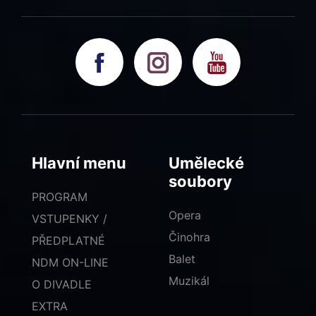
Hlavní menu
Umělecké
soubory
PROGRAM
Opera
VSTUPENKY /
Činohra
PŘEDPLATNÉ
Balet
NDM ON-LINE
Muzikál
O DIVADLE
EXTRA