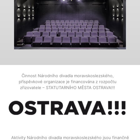
Činnost Národního divadla moravskoslezského,
příspěvkové organizace je financována z rozpočtu
zřizovatele – STATUTARNÍHO MĚSTA OSTRAVA!!!
Aktivity Národního divadla moravskoslezského jsou finančně