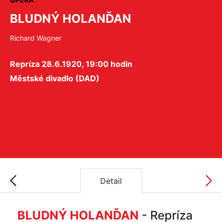
BLUDNÝ HOLANĎAN
Richard Wagner
Repríza 28.6.1920, 19:00 hodin
Městské divadlo (DAD)
Detail
BLUDNÝ HOLANĎAN
- Repríza