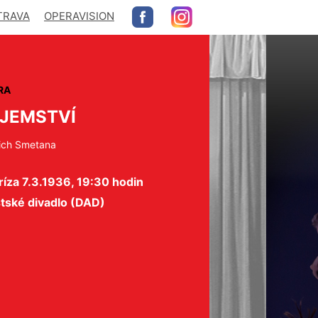
TRAVA
OPERAVISION
RA
JEMSTVÍ
ich Smetana
íza 7.3.1936, 19:30 hodin
tské divadlo (DAD)