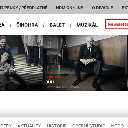
TUPENKY / PŘEDPLATNÉ
NDM ON-LINE
O DIVADLE
EX
Newslett
RA
/
ČINOHRA
/
BALET
/
MUZIKÁL
ČINOHRA
BŮH
Ferdinand von Schirach
OPERY
AKTUALITY
HISTORIE
OPERNÍ STUDIO
NODO