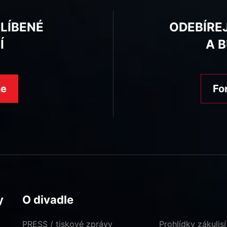
BLÍBENÉ
ODEBÍRE
Í
A 
ne
Fo
y
O divadle
PRESS / tiskové zprávy
Prohlídky zákulisí