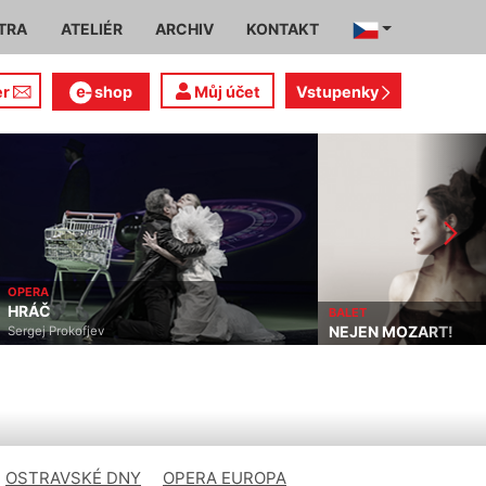
TRA
ATELIÉR
ARCHIV
KONTAKT
er
shop
Můj účet
Vstupenky
OPERA
HRÁČ
BALET
NEJEN MOZART!
Sergej Prokofjev
OSTRAVSKÉ DNY
OPERA EUROPA