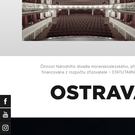
Činnost Národního divadla moravskoslezského, př
financována z rozpočtu zřizovatele – STATUTAR
Facebook
YouTube
Instagram