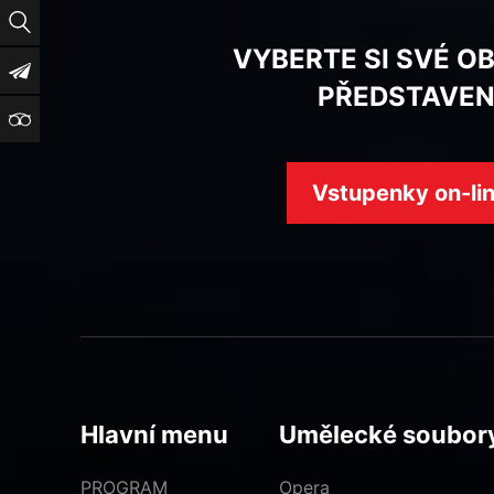
Vyhledat
VYBERTE SI SVÉ O
Newsletter
PŘEDSTAVEN
TripAdvisor
Vstupenky on-li
Hlavní menu
Umělecké soubor
PROGRAM
Opera