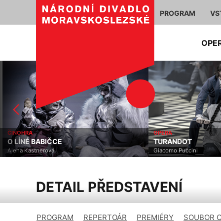
PROGRAM
VS
OPE
ČINOHRA
OPERA
O LÍNÉ BABIČCE
TURANDOT
Alena Kastnerová
Giacomo Puccini
DETAIL PŘEDSTAVENÍ
PROGRAM
REPERTOÁR
PREMIÉRY
SOUBOR 