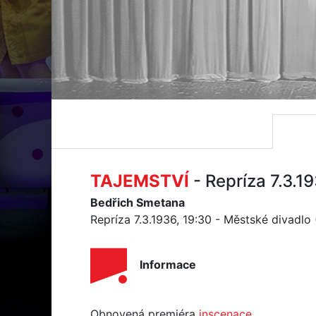
TAJEMSTVÍ
- Repríza 7.3.1
Bedřich Smetana
Repríza 7.3.1936, 19:30 - Městské divadlo
Informace
Obnovená premiéra
inscenace
.