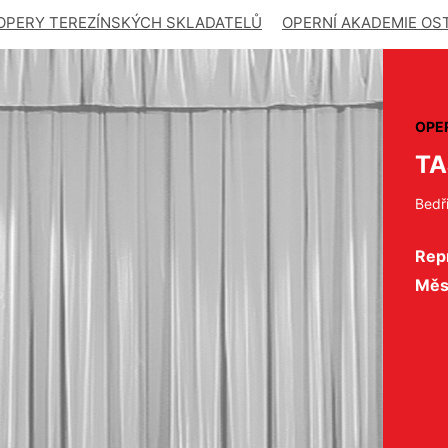
OPERY TEREZÍNSKÝCH SKLADATELŮ
OPERNÍ AKADEMIE OS
OPE
TA
Bedř
Repr
Měs