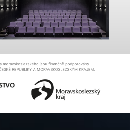
dla moravskoslezského jsou finančně podporovány
ČESKÉ REPUBLIKY A MORAVSKOSLEZSKÝM KRAJEM.