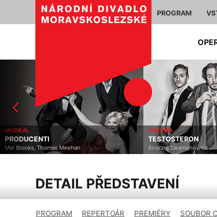
PROGRAM
VS
OPE
MUZIKÁL
ČINOHRA
PRODUCENTI
TESTOSTERON
Mel Brooks, Thomas Meehan
Andrzej Saramonowicz
DETAIL PŘEDSTAVENÍ
PROGRAM
REPERTOÁR
PREMIÉRY
SOUBOR 