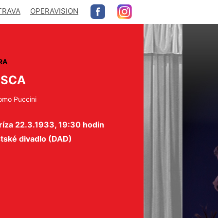
TRAVA
OPERAVISION
RA
OSCA
omo Puccini
íza 22.3.1933, 19:30 hodin
tské divadlo (DAD)