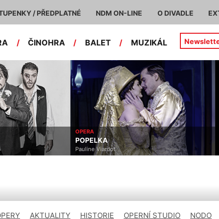
TUPENKY / PŘEDPLATNÉ
NDM ON-LINE
O DIVADLE
EX
Newslett
RA
/
ČINOHRA
/
BALET
/
MUZIKÁL
OPERA
POPELKA
Pauline Viardot
OPERY
AKTUALITY
HISTORIE
OPERNÍ STUDIO
NODO