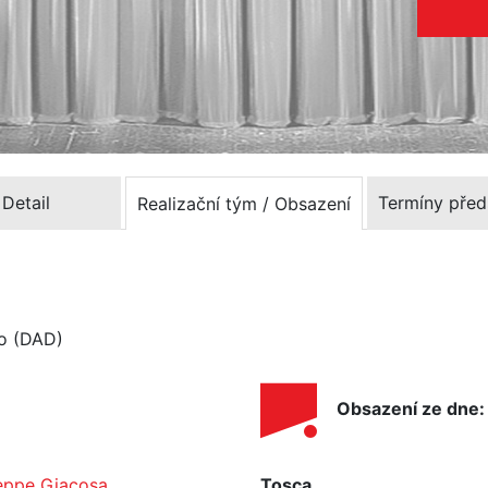
Detail
Termíny před
Realizační tým / Obsazení
lo (DAD)
Obsazení ze dne:
eppe Giacosa
Tosca