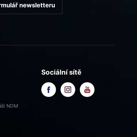
rmulář newsletteru
Sociální sítě
náši NDM