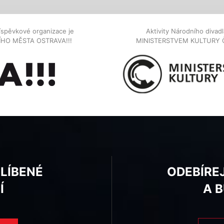
íspěvkové organizace je
Aktivity Národního diva
NÍHO MĚSTA OSTRAVA!!!
MINISTERSTVEM KULTURY 
BLÍBENÉ
ODEBÍRE
Í
A 