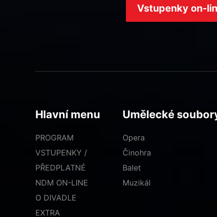
Vstupenky on-li
Hlavní menu
Umělecké soubor
PROGRAM
Opera
VSTUPENKY /
Činohra
PŘEDPLATNÉ
Balet
NDM ON-LINE
Muzikál
O DIVADLE
EXTRA