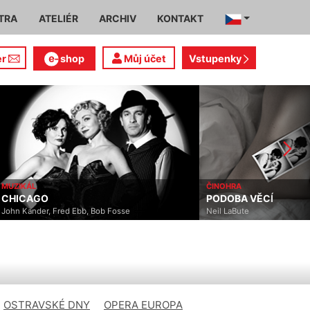
TRA
ATELIÉR
ARCHIV
KONTAKT
er
shop
Můj účet
Vstupenky
MUZIKÁL
ČINOHRA
CHICAGO
PODOBA VĚCÍ
John Kander, Fred Ebb, Bob Fosse
Neil LaBute
OSTRAVSKÉ DNY
OPERA EUROPA