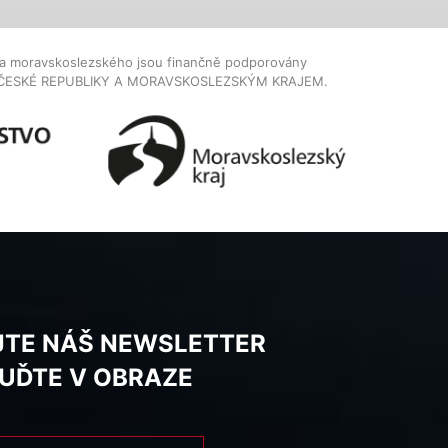
dla moravskoslezského jsou finančně podporovány
ČESKÉ REPUBLIKY A MORAVSKOSLEZSKÝM KRAJEM.
JTE NÁŠ NEWSLETTER
BUĎTE V OBRAZE