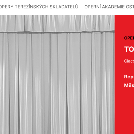
OPERY TEREZÍNSKÝCH SKLADATELŮ
OPERNÍ AKADEMIE OS
OPE
T
Giac
Repr
Měs