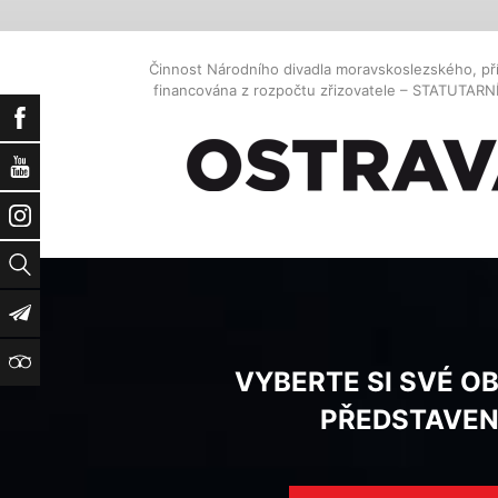
Činnost Národního divadla moravskoslezského, př
financována z rozpočtu zřizovatele – STATUTAR
Facebook
YouTube
Instagram
Vyhledat
Newsletter
TripAdvisor
VYBERTE SI SVÉ O
PŘEDSTAVEN