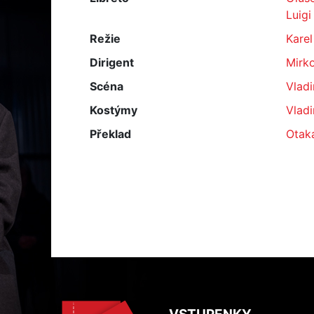
Luigi 
Režie
Karel
Dirigent
Mirk
Scéna
Vladi
Kostýmy
Vladi
Překlad
Otak