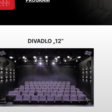
PROGRAM
DIVADLO „12“