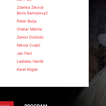
Zdenka Ziková
Boris Samojlovyč
Petar Burja
Otakar Mácha
Zenon Dolnicki
Nikola Cvejić
Jan Pacl
Ladislav Havlík
Karel Kügler