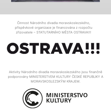
Činnost Národního divadla moravskoslezského,
příspěvkové organizace je financována z rozpočtu
zřizovatele – STATUTARNÍHO MĚSTA OSTRAVA!!!
Aktivity Národního divadla moravskoslezského jsou finančně
podporovány MINISTERSTVEM KULTURY ČESKÉ REPUBLIKY A
MORAVSKOSLEZSKÝM KRAJEM.