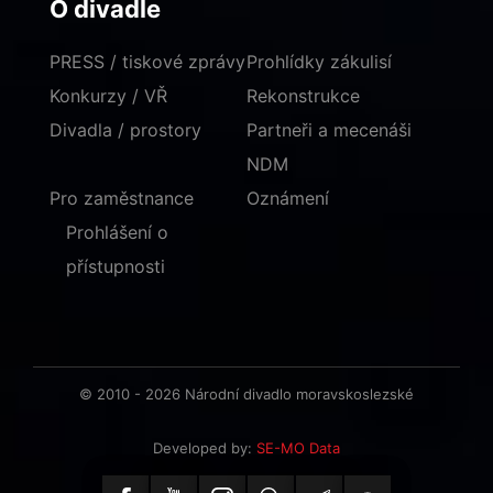
O divadle
PRESS / tiskové zprávy
Prohlídky zákulisí
Konkurzy / VŘ
Rekonstrukce
Divadla / prostory
Partneři a mecenáši
NDM
Pro zaměstnance
Oznámení
Prohlášení o
přístupnosti
© 2010 - 2026 Národní divadlo moravskoslezské
Developed by:
SE-MO Data