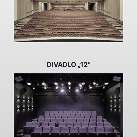
DIVADLO „12“