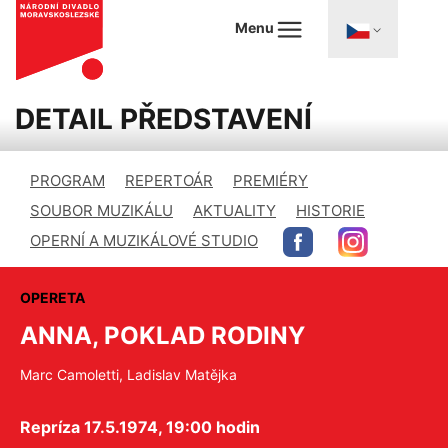
Menu
DETAIL PŘEDSTAVENÍ
PROGRAM
REPERTOÁR
PREMIÉRY
SOUBOR MUZIKÁLU
AKTUALITY
HISTORIE
OPERNÍ A MUZIKÁLOVÉ STUDIO
OPERETA
ANNA, POKLAD RODINY
Marc Camoletti, Ladislav Matějka
Repríza 17.5.1974, 19:00 hodin