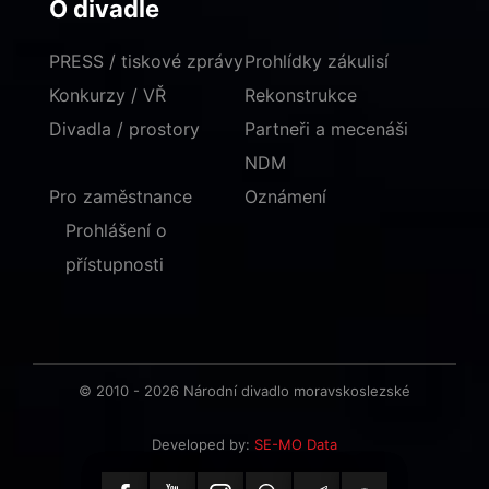
O divadle
PRESS / tiskové zprávy
Prohlídky zákulisí
Konkurzy / VŘ
Rekonstrukce
Divadla / prostory
Partneři a mecenáši
NDM
Pro zaměstnance
Oznámení
Prohlášení o
přístupnosti
© 2010 - 2026 Národní divadlo moravskoslezské
Developed by:
SE-MO Data