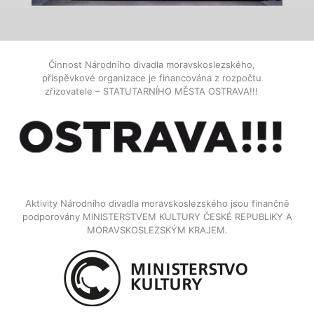
Činnost Národního divadla moravskoslezského,
příspěvkové organizace je financována z rozpočtu
zřizovatele – STATUTARNÍHO MĚSTA OSTRAVA!!!
Aktivity Národního divadla moravskoslezského jsou finančně
podporovány MINISTERSTVEM KULTURY ČESKÉ REPUBLIKY A
MORAVSKOSLEZSKÝM KRAJEM.