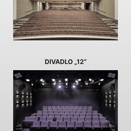
DIVADLO „12“