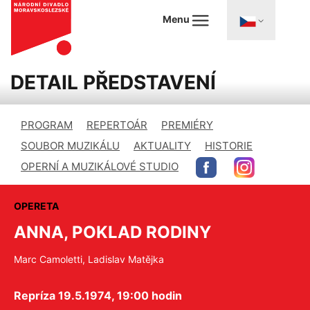
Menu
DETAIL PŘEDSTAVENÍ
PROGRAM
REPERTOÁR
PREMIÉRY
SOUBOR MUZIKÁLU
AKTUALITY
HISTORIE
OPERNÍ A MUZIKÁLOVÉ STUDIO
OPERETA
ANNA, POKLAD RODINY
Marc Camoletti, Ladislav Matějka
Repríza 19.5.1974, 19:00 hodin