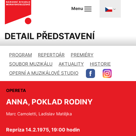
Menu
DETAIL PŘEDSTAVENÍ
PROGRAM
REPERTOÁR
PREMIÉRY
SOUBOR MUZIKÁLU
AKTUALITY
HISTORIE
OPERNÍ A MUZIKÁLOVÉ STUDIO
OPERETA
ANNA, POKLAD RODINY
Marc Camoletti, Ladislav Matějka
Repríza 14.2.1975, 19:00 hodin