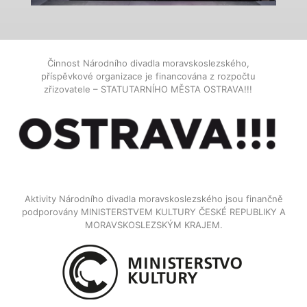
Činnost Národního divadla moravskoslezského,
příspěvkové organizace je financována z rozpočtu
zřizovatele – STATUTARNÍHO MĚSTA OSTRAVA!!!
Aktivity Národního divadla moravskoslezského jsou finančně
podporovány MINISTERSTVEM KULTURY ČESKÉ REPUBLIKY A
MORAVSKOSLEZSKÝM KRAJEM.