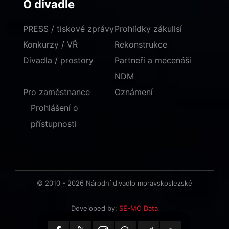
O divadle
PRESS / tiskové zprávy
Prohlídky zákulisí
Konkurzy / VŘ
Rekonstrukce
Divadla / prostory
Partneři a mecenáši
NDM
Pro zaměstnance
Oznámení
Prohlášení o
přístupnosti
© 2010 - 2026 Národní divadlo moravskoslezské
Developed by:
SE-MO Data