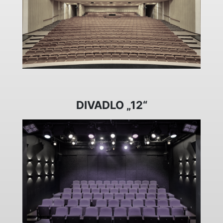
DIVADLO „12“