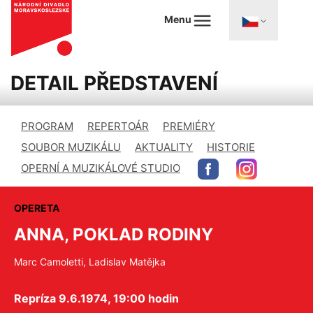
Menu
DETAIL PŘEDSTAVENÍ
PROGRAM
REPERTOÁR
PREMIÉRY
SOUBOR MUZIKÁLU
AKTUALITY
HISTORIE
OPERNÍ A MUZIKÁLOVÉ STUDIO
OPERETA
ANNA, POKLAD RODINY
Marc Camoletti, Ladislav Matějka
Repríza 9.6.1974, 19:00 hodin