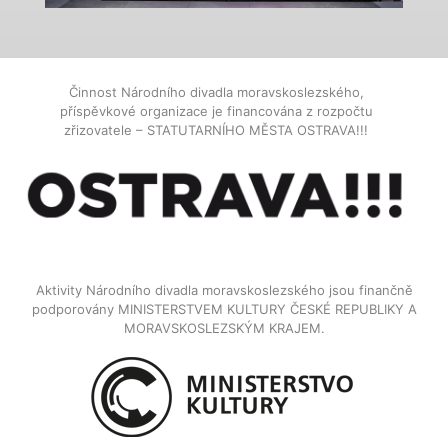
Činnost Národního divadla moravskoslezského,
příspěvkové organizace je financována z rozpočtu
zřizovatele – STATUTARNÍHO MĚSTA OSTRAVA!!!
Aktivity Národního divadla moravskoslezského jsou finančně
podporovány MINISTERSTVEM KULTURY ČESKÉ REPUBLIKY A
MORAVSKOSLEZSKÝM KRAJEM.