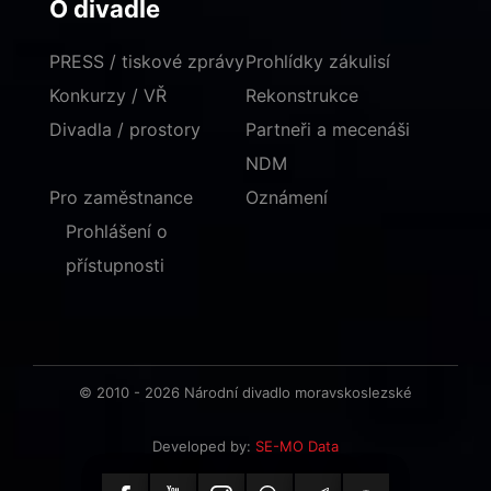
O divadle
PRESS / tiskové zprávy
Prohlídky zákulisí
Konkurzy / VŘ
Rekonstrukce
Divadla / prostory
Partneři a mecenáši
NDM
Pro zaměstnance
Oznámení
Prohlášení o
přístupnosti
© 2010 - 2026 Národní divadlo moravskoslezské
Developed by:
SE-MO Data