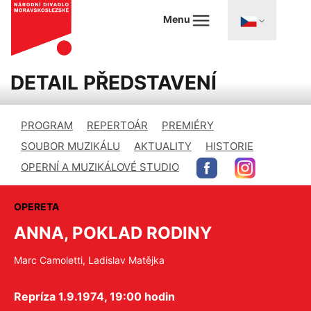
Menu
DETAIL PŘEDSTAVENÍ
PROGRAM
REPERTOÁR
PREMIÉRY
SOUBOR MUZIKÁLU
AKTUALITY
HISTORIE
OPERNÍ A MUZIKÁLOVÉ STUDIO
OPERETA
ANNA, POKLAD RODINY
Marc Camoletti, Ladislav Matějka
Repríza 1.9.1974, 19:00 hodin