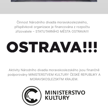
Činnost Národního divadla moravskoslezského,
příspěvkové organizace je financována z rozpočtu
zřizovatele – STATUTARNÍHO MĚSTA OSTRAVA!!!
Aktivity Národního divadla moravskoslezského jsou finančně
podporovány MINISTERSTVEM KULTURY ČESKÉ REPUBLIKY A
MORAVSKOSLEZSKÝM KRAJEM.