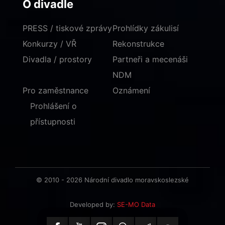
O divadle
PRESS / tiskové zprávy
Prohlídky zákulisí
Konkurzy / VŘ
Rekonstrukce
Divadla / prostory
Partneři a mecenáši
NDM
Pro zaměstnance
Oznámení
Prohlášení o
přístupnosti
© 2010 - 2026 Národní divadlo moravskoslezské
Developed by:
SE-MO Data