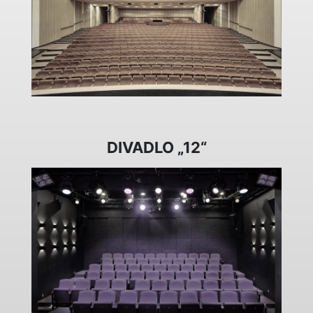
DIVADLO „12“