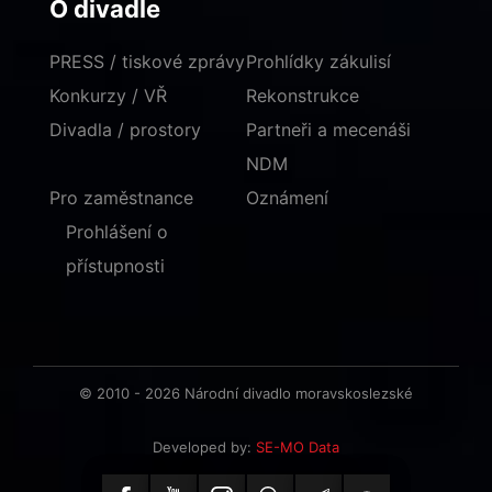
O divadle
PRESS / tiskové zprávy
Prohlídky zákulisí
Konkurzy / VŘ
Rekonstrukce
Divadla / prostory
Partneři a mecenáši
NDM
Pro zaměstnance
Oznámení
Prohlášení o
přístupnosti
© 2010 - 2026 Národní divadlo moravskoslezské
Developed by:
SE-MO Data