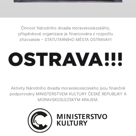
Činnost Národního divadla moravskoslezského,
příspěvkové organizace je financována z rozpočtu
zřizovatele – STATUTARNÍHO MĚSTA OSTRAVA!!!
Aktivity Národního divadla moravskoslezského jsou finančně
podporovány MINISTERSTVEM KULTURY ČESKÉ REPUBLIKY A
MORAVSKOSLEZSKÝM KRAJEM.