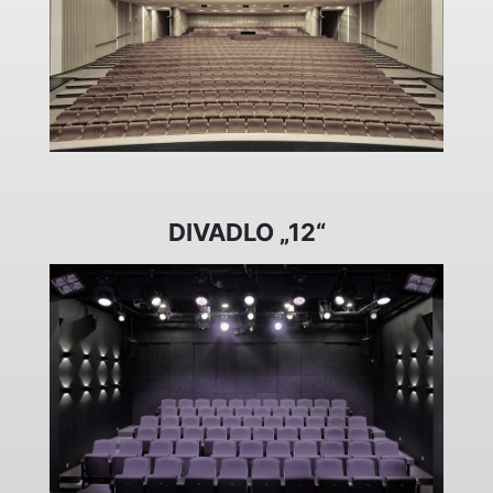
DIVADLO „12“