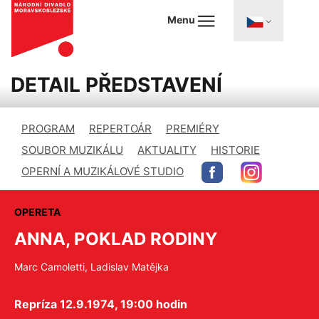
Menu
DETAIL PŘEDSTAVENÍ
PROGRAM
REPERTOÁR
PREMIÉRY
SOUBOR MUZIKÁLU
AKTUALITY
HISTORIE
OPERNÍ A MUZIKÁLOVÉ STUDIO
OPERETA
ANNA, POKLAD RODINY
Marc Camoletti, Ladislav Matějka
Repríza 12.9.1974, 19:00 hodin