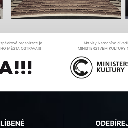
íspěvkové organizace je
Aktivity Národního diva
NÍHO MĚSTA OSTRAVA!!!
MINISTERSTVEM KULTURY 
BLÍBENÉ
ODEBÍRE