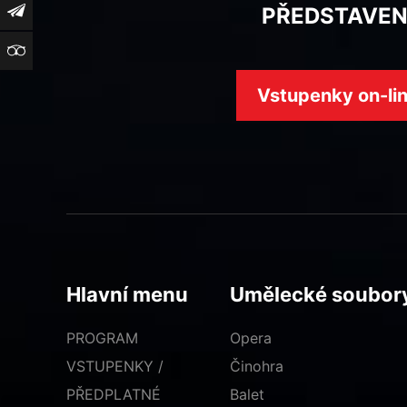
Newsletter
PŘEDSTAVEN
TripAdvisor
Vstupenky on-li
Hlavní menu
Umělecké soubor
PROGRAM
Opera
VSTUPENKY /
Činohra
PŘEDPLATNÉ
Balet