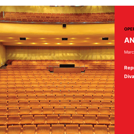
OPE
AN
Marc
Repr
Diva