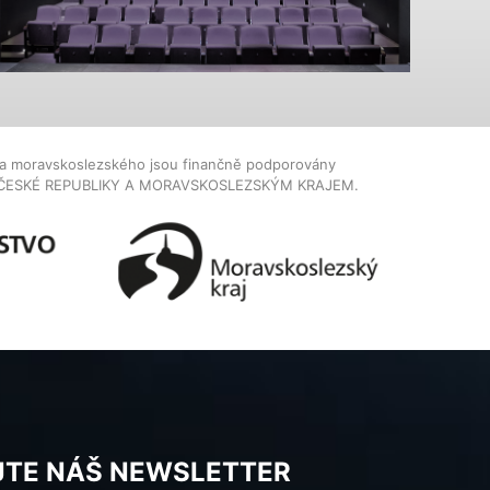
dla moravskoslezského jsou finančně podporovány
ČESKÉ REPUBLIKY A MORAVSKOSLEZSKÝM KRAJEM.
JTE NÁŠ NEWSLETTER