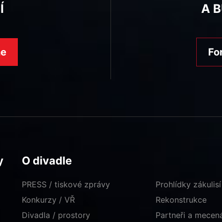
Í
A 
ne
Fo
y
O divadle
PRESS / tiskové zprávy
Prohlídky zákulisí
Konkurzy / VŘ
Rekonstrukce
Divadla / prostory
Partneři a mece