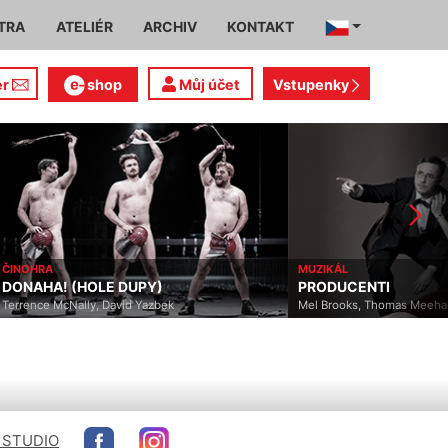
TRA
ATELIÉR
ARCHIV
KONTAKT
er
shop
Můj účet
Vstupenky
ČINOHRA
MUZIKÁL
DONAHA! (HOLE DUPY)
PRODUCENTI
Terrence McNally, David Yazbek
Mel Brooks, Thomas Meeha
 STUDIO