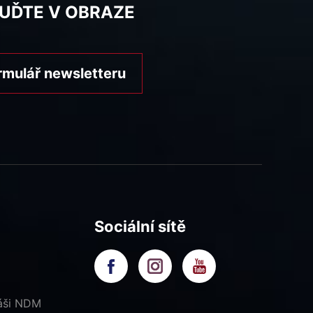
BUĎTE V OBRAZE
rmulář newsletteru
Sociální sítě
náši NDM