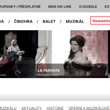
TUPENKY / PŘEDPLATNÉ
NDM ON-LINE
O DIVADLE
EX
Newslett
RA
/
ČINOHRA
/
BALET
/
MUZIKÁL
OPERA
LA TRAVIATA
acobs
Giuseppe Verdi
MUZIKÁLU
AKTUALITY
HISTORIE
OPERNÍ A MUZIKÁLOVÉ