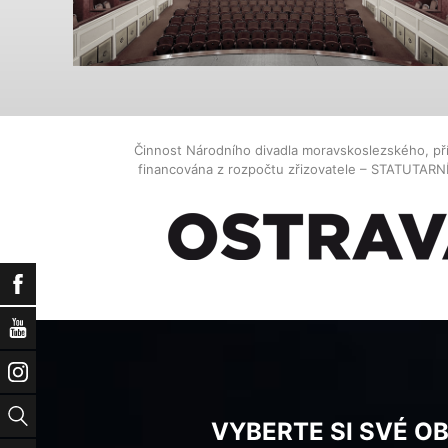
Činnost Národního divadla moravskoslezského, př
financována z rozpočtu zřizovatele – STATUTAR
Facebook
YouTube
Instagram
Vyhledat
VYBERTE SI SVÉ O