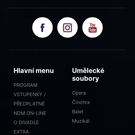
Hlavní menu
Umělecké
soubory
PROGRAM
Opera
VSTUPENKY /
Činohra
PŘEDPLATNÉ
Balet
NDM ON-LINE
Muzikál
O DIVADLE
EXTRA