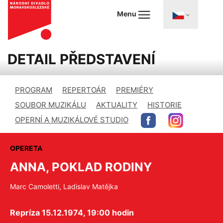
Menu
DETAIL PŘEDSTAVENÍ
PROGRAM
REPERTOÁR
PREMIÉRY
SOUBOR MUZIKÁLU
AKTUALITY
HISTORIE
OPERNÍ A MUZIKÁLOVÉ STUDIO
OPERETA
ANNA, POKLAD RODINY
Marc Camoletti, Ladislav Matějka
Repríza 15.12.1974, 19:00 hodin