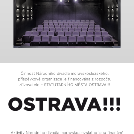
Činnost Národního divadla moravskoslezského,
příspěvkové organizace je financována z rozpočtu
zřizovatele – STATUTARNÍHO MĚSTA OSTRAVA!!!
Aktivity Národního divadla moravskoslezského jsou finančně