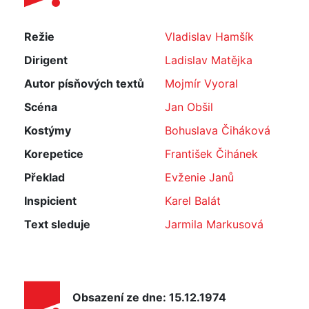
Režie
Vladislav Hamšík
Dirigent
Ladislav Matějka
Autor písňových textů
Mojmír Vyoral
Scéna
Jan Obšil
Kostýmy
Bohuslava Čiháková
Korepetice
František Čihánek
Překlad
Evženie Janů
Inspicient
Karel Balát
Text sleduje
Jarmila Markusová
Obsazení ze dne: 15.12.1974