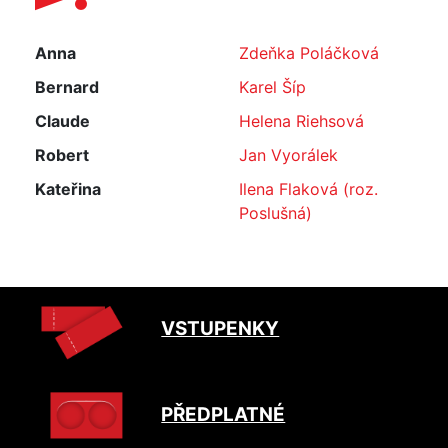
Anna
Zdeňka Poláčková
Bernard
Karel Šíp
Claude
Helena Riehsová
Robert
Jan Vyorálek
Kateřina
Ilena Flaková (roz.
Poslušná)
VSTUPENKY
PŘEDPLATNÉ