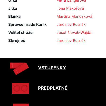
Ofka
Petra Langerová
Jitka
Ilona Piskořová
Blanka
Martina Monczková
Správce hradu Karlík
Jaroslav Rusnák
Velitel stráže
Josef Novák-Wajda
Zbrojnoš
Jaroslav Rusnák
VSTUPENKY
PŘEDPLATNÉ