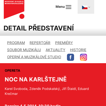
Menu
DETAIL PŘEDSTAVENÍ
PROGRAM
REPERTOÁR
PREMIÉRY
SOUBOR MUZIKÁLU
AKTUALITY
HISTORIE
OPERNÍ A MUZIKÁLOVÉ STUDIO
OPERETA
NOC NA KARLŠTEJNĚ
Karel Svoboda, Zdeněk Podskalský, Jiří Štaidl, Eduard
Krečmar