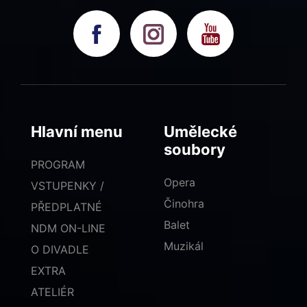
Hlavní menu
Umělecké
soubory
PROGRAM
Opera
VSTUPENKY /
Činohra
PŘEDPLATNÉ
Balet
NDM ON-LINE
Muzikál
O DIVADLE
EXTRA
ATELIÉR