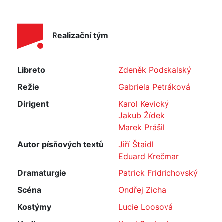
Realizační tým
Libreto
Zdeněk Podskalský
Režie
Gabriela Petráková
Dirigent
Karol Kevický
Jakub Žídek
Marek Prášil
Autor písňových textů
Jiří Štaidl
Eduard Krečmar
Dramaturgie
Patrick Fridrichovský
Scéna
Ondřej Zicha
Kostýmy
Lucie Loosová