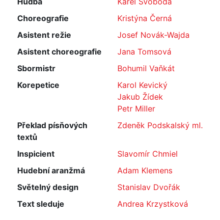
Hudba
Karel Svoboda
Choreografie
Kristýna Černá
Asistent režie
Josef Novák-Wajda
Asistent choreografie
Jana Tomsová
Sbormistr
Bohumil Vaňkát
Korepetice
Karol Kevický
Jakub Žídek
Petr Miller
Překlad písňových
Zdeněk Podskalský ml.
textů
Inspicient
Slavomír Chmiel
Hudební aranžmá
Adam Klemens
Světelný design
Stanislav Dvořák
Text sleduje
Andrea Krzystková