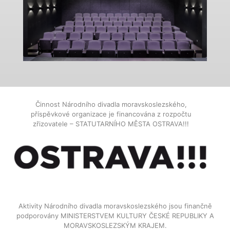
Činnost Národního divadla moravskoslezského,
příspěvkové organizace je financována z rozpočtu
zřizovatele – STATUTARNÍHO MĚSTA OSTRAVA!!!
Aktivity Národního divadla moravskoslezského jsou finančně
podporovány MINISTERSTVEM KULTURY ČESKÉ REPUBLIKY A
MORAVSKOSLEZSKÝM KRAJEM.