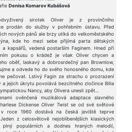
afie
Denisa Komarov Kubášová
dvyživený sirotek Oliver je z provinčního
ce prodán do služby v pohřebním ústavu. Před
ých nových pánů ale brzy utíká do velkoměstského
dýna, kde ho mezi sebe přijímá parta dětských
ů a kapsářů, vedená postarším Faginem. Hned při
ním pokusu o krádež je však Oliver chycen a
eho oběť, laskavý a dobrosrdečný pan Brownlow,
 ujme a odvede ho do svého honosného domu, kde
ne pečovat. Lstivý Fagin ze strachu o prozrazení
 a jejich úkrytu povolává bezcitného zločince Billa
sympatickou Nancy, aby Olivera unesli zpět...
nami ověnčená muzikálová adaptace slavného
harlese Dickense
Oliver Twist
se od své světové
 v roce 1960 dostává na česká jeviště teprve
Jeden z celosvětově nejoblíbenějších klasických
, plný populárních a dodnes hraných melodií,