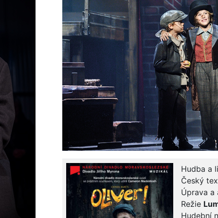
Hudba a l
Český te
Úprava a 
Režie
Lum
Hudební 