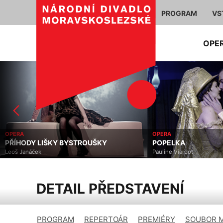
PROGRAM
VS
OPE
OPERA
OPERA
Y
POPELKA
LA TRA
Pauline Viardot
Giuseppe 
DETAIL PŘEDSTAVENÍ
PROGRAM
REPERTOÁR
PREMIÉRY
SOUBOR 