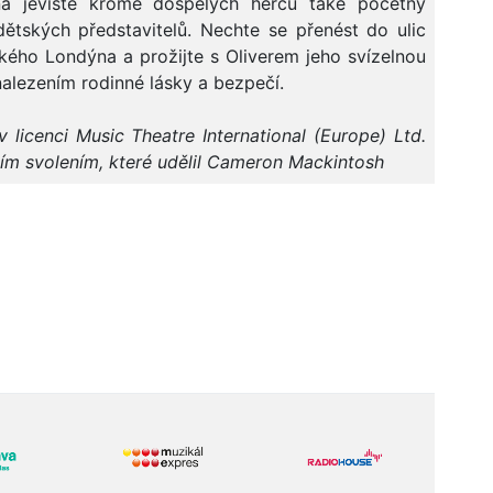
na jeviště kromě dospělých herců také početný
ětských představitelů. Nechte se přenést do ulic
ského Londýna a prožijte s Oliverem jeho svízelnou
nalezením rodinné lásky a bezpečí.
 licenci Music Theatre International (Europe) Ltd.
ním svolením, které udělil Cameron Mackintosh