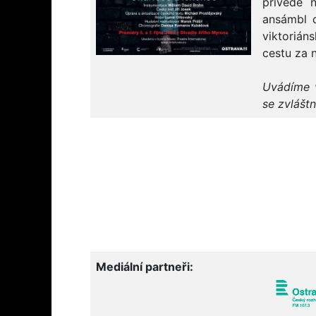
přivede 
ansámbl d
viktorián
cestu za 
Uvádíme v
se zvlášt
Mediální partneři: