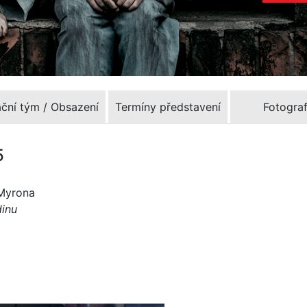
ační tým / Obsazení
Termíny představení
Fotograf
5
 Myrona
dinu