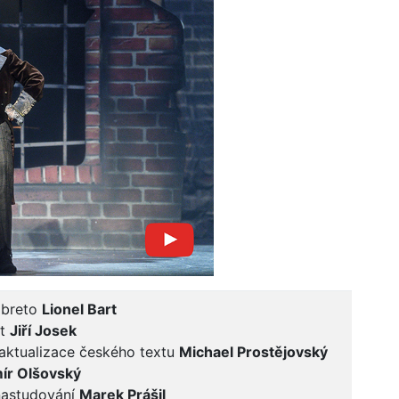
ibreto
Lionel Bart
xt
Jiří Josek
aktualizace českého textu
Michael Prostějovský
ír Olšovský
nastudování
Marek Prášil