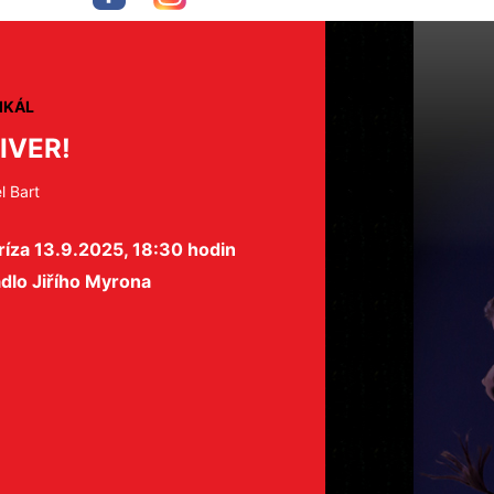
IKÁL
IVER!
l Bart
íza 13.9.2025, 18:30 hodin
dlo Jiřího Myrona