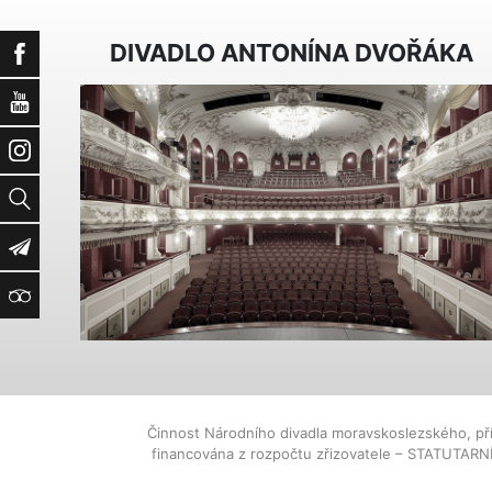
DIVADLO ANTONÍNA DVOŘÁKA
Facebook
YouTube
Instagram
Vyhledat
Newsletter
TripAdvisor
Činnost Národního divadla moravskoslezského, př
financována z rozpočtu zřizovatele – STATUTAR