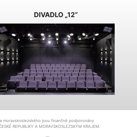
DIVADLO „12“
dla moravskoslezského jsou finančně podporovány
ČESKÉ REPUBLIKY A MORAVSKOSLEZSKÝM KRAJEM.