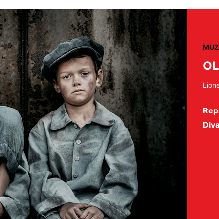
MUZ
OL
Lione
Repr
Diva