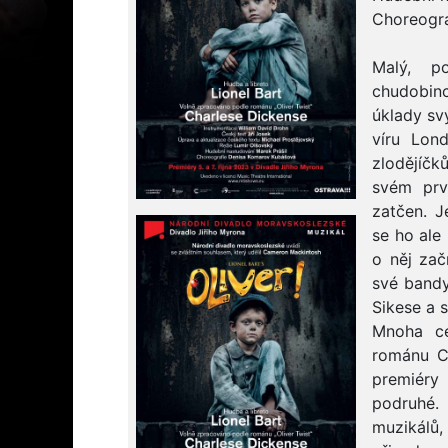
Choreogr
Malý, po
chudobin
úklady sv
víru Lon
zlodějíčk
svém prv
zatčen. J
se ho ale
o něj zač
své bandy
Sikese a 
Mnoha ce
románu C
premiéry
podruhé. 
muzikálů