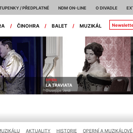
TUPENKY / PŘEDPLATNÉ
NDM ON-LINE
O DIVADLE
EX
Newslett
RA
/
ČINOHRA
/
BALET
/
MUZIKÁL
ČINOHRA
VIATA
IDIOT
Verdi
Fjodor Michajlovič Dostojevskij
MUZIKÁLU
AKTUALITY
HISTORIE
OPERNÍ A MUZIKÁLOVÉ