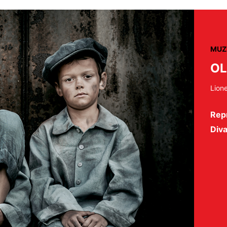
MUZ
OL
Lione
Rep
Diva