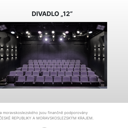
DIVADLO „12“
dla moravskoslezského jsou finančně podporovány
ČESKÉ REPUBLIKY A MORAVSKOSLEZSKÝM KRAJEM.