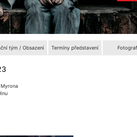
ační tým / Obsazení
Termíny představení
Fotograf
23
o Myrona
dinu