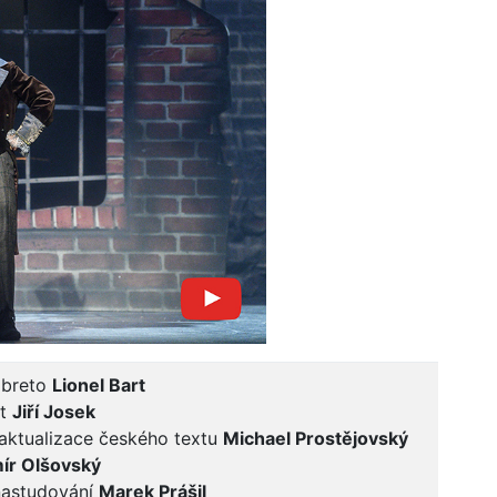
ibreto
Lionel Bart
xt
Jiří Josek
aktualizace českého textu
Michael Prostějovský
ír Olšovský
nastudování
Marek Prášil