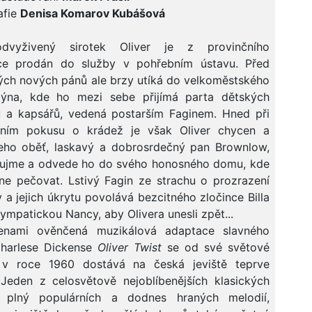
afie
Denisa Komarov Kubášová
dvyživený sirotek Oliver je z provinčního
ce prodán do služby v pohřebním ústavu. Před
ých nových pánů ale brzy utíká do velkoměstského
dýna, kde ho mezi sebe přijímá parta dětských
ů a kapsářů, vedená postarším Faginem. Hned při
ním pokusu o krádež je však Oliver chycen a
eho oběť, laskavý a dobrosrdečný pan Brownlow,
 ujme a odvede ho do svého honosného domu, kde
ne pečovat. Lstivý Fagin ze strachu o prozrazení
 a jejich úkrytu povolává bezcitného zločince Billa
sympatickou Nancy, aby Olivera unesli zpět...
nami ověnčená muzikálová adaptace slavného
harlese Dickense
Oliver Twist
se od své světové
 v roce 1960 dostává na česká jeviště teprve
Jeden z celosvětově nejoblíbenějších klasických
, plný populárních a dodnes hraných melodií,