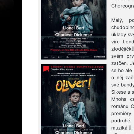
Choreogr
Malý, po
chudobin
úklady sv
víru Lon
zlodějíčk
svém prv
zatčen. J
se ho ale
o něj zač
své bandy
Sikese a 
Mnoha ce
románu C
premiéry
podruhé. 
muzikálů