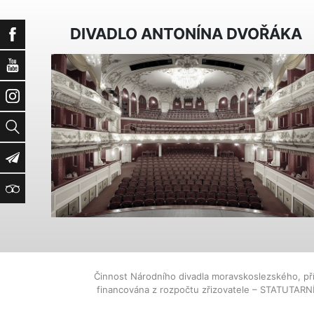
DIVADLO ANTONÍNA DVOŘÁKA
Facebook
YouTube
Instagram
Vyhledat
Newsletter
TripAdvisor
Činnost Národního divadla moravskoslezského, př
financována z rozpočtu zřizovatele – STATUTAR