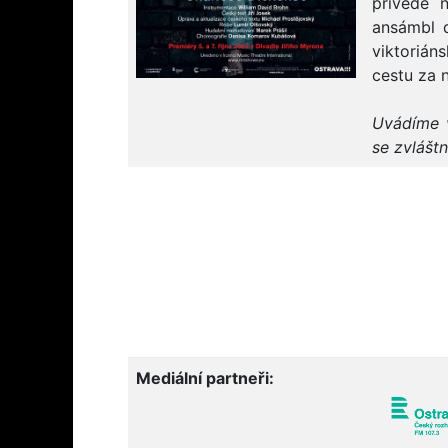
přivede 
ansámbl d
viktorián
cestu za 
Uvádíme v
se zvlášt
Mediální partneři: