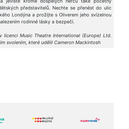
na jeviště kromě dospělých herců také početný
ětských představitelů. Nechte se přenést do ulic
ského Londýna a prožijte s Oliverem jeho svízelnou
nalezením rodinné lásky a bezpečí.
 licenci Music Theatre International (Europe) Ltd.
ním svolením, které udělil Cameron Mackintosh