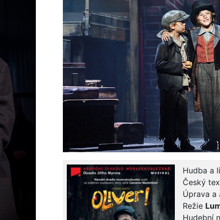
Hudba a l
Český te
Úprava a 
Režie
Lum
Hudební 