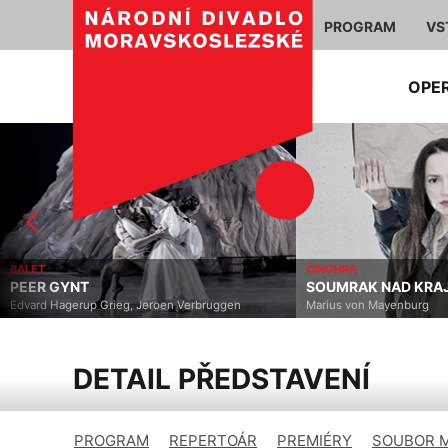
PROGRAM
VS
OPE
BALET
ČINOHRA
PEER GYNT
SOUMRAK NAD KRAJ
Edvard Hagerup Grieg, Jeroen Verbruggen
Marius von Mayenburg
DETAIL PŘEDSTAVENÍ
PROGRAM
REPERTOÁR
PREMIÉRY
SOUBOR 