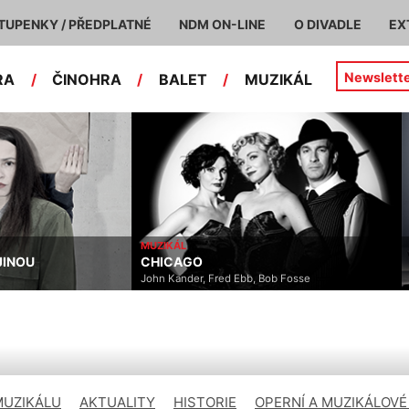
TUPENKY / PŘEDPLATNÉ
NDM ON-LINE
O DIVADLE
EX
Newslett
RA
/
ČINOHRA
/
BALET
/
MUZIKÁL
MUZIKÁL
O
INOU
CHICAGO
John Kander, Fred Ebb, Bob Fosse
L
MUZIKÁLU
AKTUALITY
HISTORIE
OPERNÍ A MUZIKÁLOVÉ