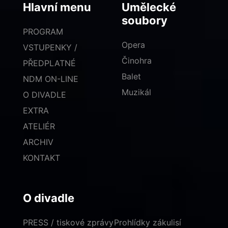
Hlavní menu
Umělecké
soubory
PROGRAM
Opera
VSTUPENKY /
Činohra
PŘEDPLATNÉ
Balet
NDM ON-LINE
Muzikál
O DIVADLE
EXTRA
ATELIÉR
ARCHIV
KONTAKT
O divadle
PRESS / tiskové zprávy
Prohlídky zákulisí