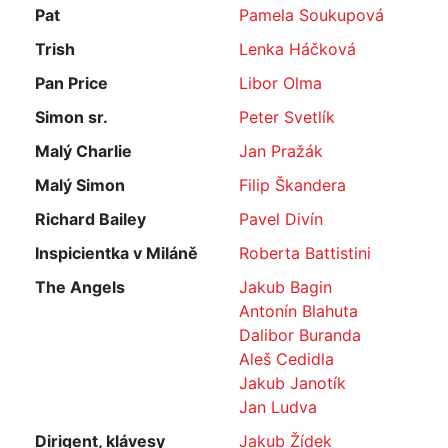
Pat
Pamela Soukupová
Trish
Lenka Háčková
Pan Price
Libor Olma
Simon sr.
Peter Svetlík
Malý Charlie
Jan Pražák
Malý Simon
Filip Škandera
Richard Bailey
Pavel Divín
Inspicientka v Miláně
Roberta Battistini
The Angels
Jakub Bagin
Antonín Blahuta
Dalibor Buranda
Aleš Cedidla
Jakub Janotík
Jan Ludva
Dirigent, klávesy
Jakub Žídek