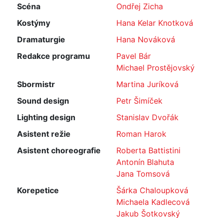
Scéna
Ondřej Zicha
Kostýmy
Hana Kelar Knotková
Dramaturgie
Hana Nováková
Redakce programu
Pavel Bár
Michael Prostějovský
Sbormistr
Martina Juríková
Sound design
Petr Šimíček
Lighting design
Stanislav Dvořák
Asistent režie
Roman Harok
Asistent choreografie
Roberta Battistini
Antonín Blahuta
Jana Tomsová
Korepetice
Šárka Chaloupková
Michaela Kadlecová
Jakub Šotkovský