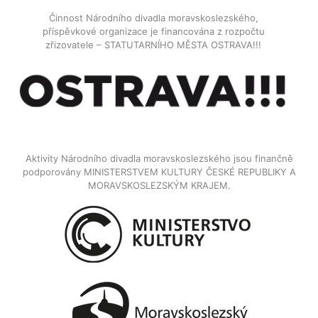
Činnost Národního divadla moravskoslezského,
příspěvkové organizace je financována z rozpočtu
zřizovatele – STATUTARNÍHO MĚSTA OSTRAVA!!!
Aktivity Národního divadla moravskoslezského jsou finančně
podporovány MINISTERSTVEM KULTURY ČESKÉ REPUBLIKY A
MORAVSKOSLEZSKÝM KRAJEM.