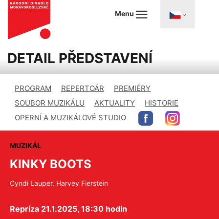
Menu
DETAIL PŘEDSTAVENÍ
PROGRAM
REPERTOÁR
PREMIÉRY
SOUBOR MUZIKÁLU
AKTUALITY
HISTORIE
OPERNÍ A MUZIKÁLOVÉ STUDIO
MUZIKÁL
KINKY BOOTS
Cyndi Lauper, Harvey Fierstein
Repríza 21.1.2025, 18:30 hodin