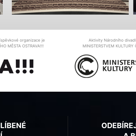
íspěvkové organizace je
Aktivity Národního diva
NÍHO MĚSTA OSTRAVA!!!
MINISTERSTVEM KULTURY 
BLÍBENÉ
ODEBÍRE
Í
A 