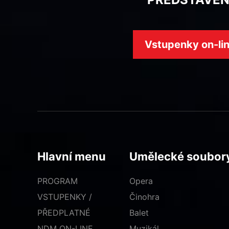
Vstupenky on-li
Hlavní menu
Umělecké soubor
PROGRAM
Opera
VSTUPENKY /
Činohra
PŘEDPLATNÉ
Balet
NDM ON-LINE
Muzikál