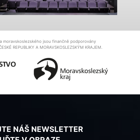
dla moravskoslezského jsou finančně podporovány
ČESKÉ REPUBLIKY A MORAVSKOSLEZSKÝM KRAJEM.
JTE NÁŠ NEWSLETTER
BUĎTE V OBRAZE