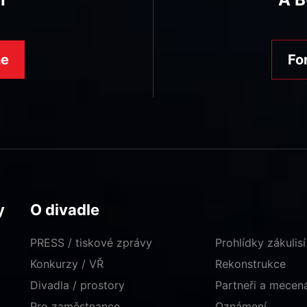
ne
Fo
y
O divadle
PRESS / tiskové zprávy
Prohlídky zákulisí
Konkurzy / VŘ
Rekonstrukce
Divadla / prostory
Partneři a mece
Pro zaměstnance
Oznámení