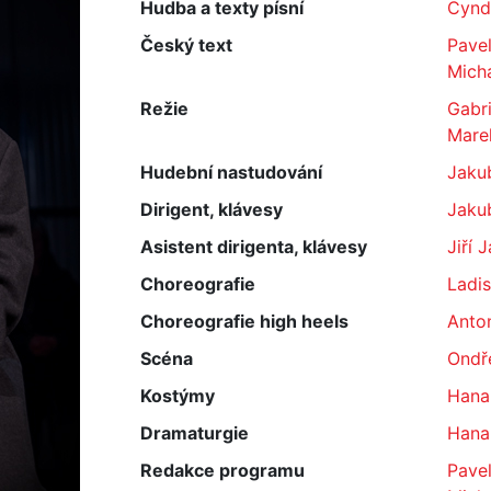
Hudba a texty písní
Cynd
Český text
Pavel
Micha
Režie
Gabri
Mare
Hudební nastudování
Jaku
Dirigent, klávesy
Jaku
Asistent dirigenta, klávesy
Jiří 
Choreografie
Ladi
Choreografie high heels
Anton
Scéna
Ondře
Kostýmy
Hana
Dramaturgie
Hana
Redakce programu
Pavel