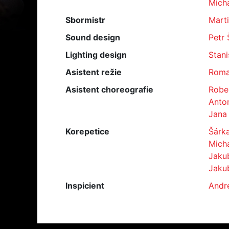
Micha
Sbormistr
Marti
Sound design
Petr 
Lighting design
Stani
Asistent režie
Roma
Asistent choreografie
Rober
Anton
Jana
Korepetice
Šárk
Mich
Jaku
Jaku
Inspicient
Andr