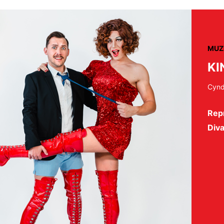
MUZ
KI
Cynd
Repr
Diva