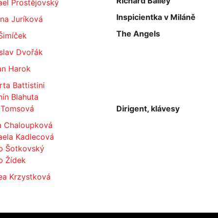
Richard Bailey
el Prostějovský
Inspicientka v Miláně
na Juríková
The Angels
Šimíček
slav Dvořák
n Harok
ta Battistini
ín Blahuta
 Tomsová
Dirigent, klávesy
a Chaloupková
aela Kadlecová
b Šotkovský
b Žídek
ea Krzystková