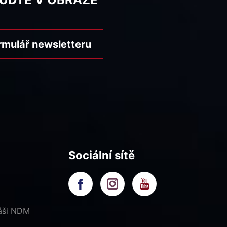
rmulář newsletteru
Sociální sítě
náši NDM