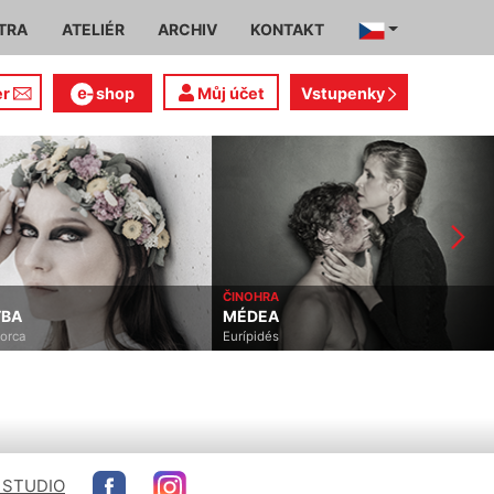
TRA
ATELIÉR
ARCHIV
KONTAKT
er
shop
Můj účet
Vstupenky
ČINOHRA
MUZIKÁL
MÉDEA
KINKY BOOTS
Eurípidés
Cyndi Lauper, Harvey Fierst
 STUDIO