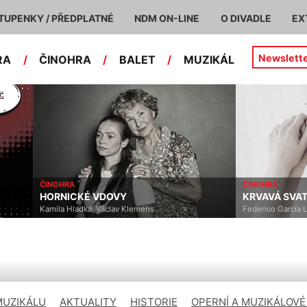
TUPENKY / PŘEDPLATNÉ
NDM ON-LINE
O DIVADLE
EX
Newslett
RA
/
ČINOHRA
/
BALET
/
MUZIKÁL
ČINOHRA
KRVAVÁ SVATBA
emens
Federico García Lorca
MUZIKÁLU
AKTUALITY
HISTORIE
OPERNÍ A MUZIKÁLOVÉ