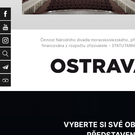
Facebook
YouTube
Činnost Národního divadla moravskoslezského, př
Instagram
financována z rozpočtu zřizovatele – STATUTAR
Vyhledat
Newsletter
TripAdvisor
VYBERTE SI SVÉ O
PŘEDSTAVEN