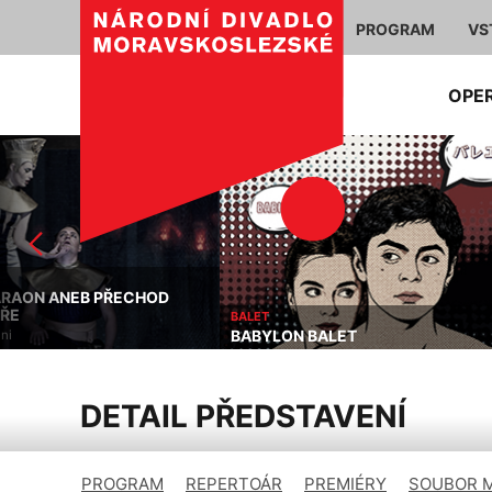
PROGRAM
VS
OPE
ČINOHRA
HORNICKÉ VDOVY
BALET
BABYLON BALET
Kamila Hladká, Václav Kl
DETAIL PŘEDSTAVENÍ
PROGRAM
REPERTOÁR
PREMIÉRY
SOUBOR 