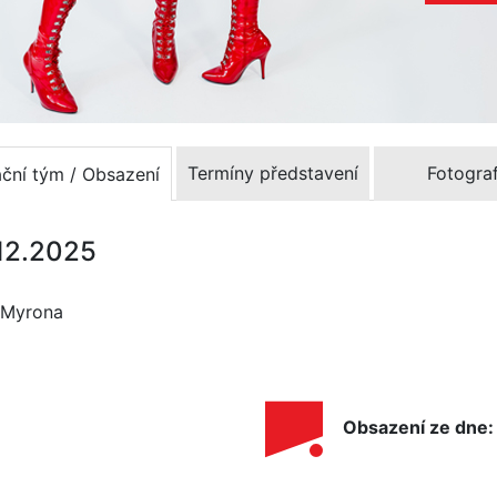
Termíny představení
Fotograf
ační tým / Obsazení
.12.2025
o Myrona
Obsazení ze dne: