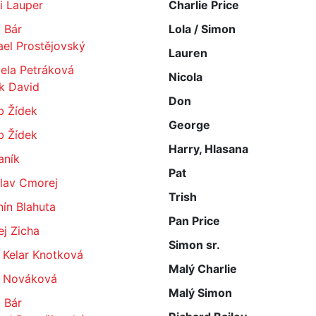
i Lauper
Charlie Price
 Bár
Lola / Simon
el Prostějovský
Lauren
ela Petráková
Nicola
k David
Don
b Žídek
George
b Žídek
Harry, Hlasana
Janík
Pat
slav Cmorej
Trish
ín Blahuta
Pan Price
j Zicha
Simon sr.
 Kelar Knotková
Malý Charlie
 Nováková
Malý Simon
 Bár