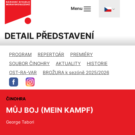
Menu
DETAIL PŘEDSTAVENÍ
PROGRAM
REPERTOÁR
PREMIÉRY
SOUBOR ČINOHRY
AKTUALITY
HISTORIE
OST-RA-VAR
BROŽURA k sezóně 2025/2026
ČINOHRA
MŮJ BOJ (MEIN KAMPF)
George Tabori