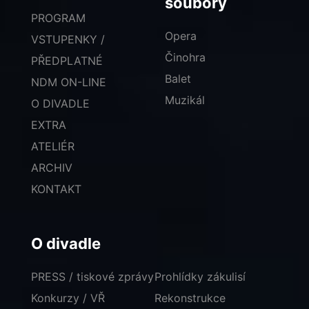
soubory
PROGRAM
Opera
VSTUPENKY /
Činohra
PŘEDPLATNÉ
Balet
NDM ON-LINE
Muzikál
O DIVADLE
EXTRA
ATELIÉR
ARCHIV
KONTAKT
O divadle
PRESS / tiskové zprávy
Prohlídky zákulisí
Konkurzy / VŘ
Rekonstrukce