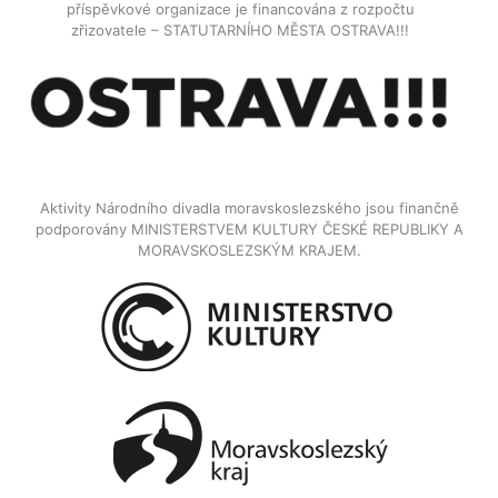
příspěvkové organizace je financována z rozpočtu
zřizovatele – STATUTARNÍHO MĚSTA OSTRAVA!!!
Aktivity Národního divadla moravskoslezského jsou finančně
podporovány MINISTERSTVEM KULTURY ČESKÉ REPUBLIKY A
MORAVSKOSLEZSKÝM KRAJEM.