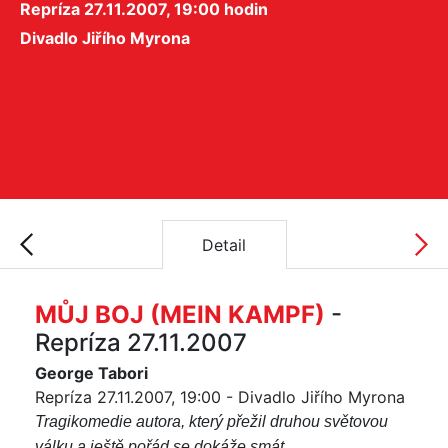
Repríza 27.11.2007, 19:00 hodin
Divadlo Jiřího Myrona
Detail
MŮJ BOJ (MEIN KAMPF)
-
Repríza 27.11.2007
George Tabori
Repríza 27.11.2007, 19:00 - Divadlo Jiřího Myrona
Tragikomedie autora, který přežil druhou světovou
válku a ještě pořád se dokáže smát