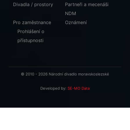
Divadla / prostory
Partneři a mecenáši
NDM
Pro zaměstnance
Oznámení
Prohlášení o
přístupnosti
© 2010 - 2026 Národní divadlo moravskoslezské
Developed by:
SE-MO Data