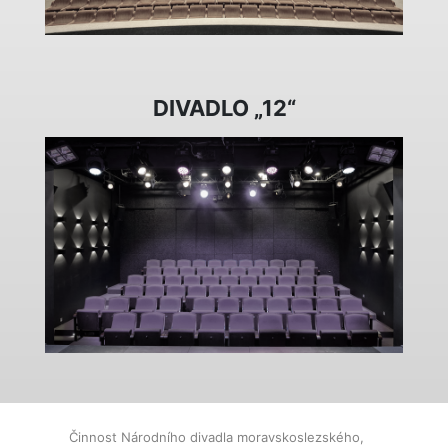
DIVADLO „12“
Činnost Národního divadla moravskoslezského,