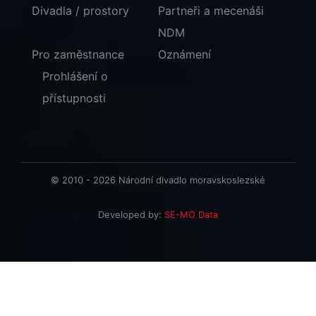
Divadla / prostory
Partneři a mecenáši
NDM
Pro zaměstnance
Oznámení
Prohlášení o
přístupnosti
© 2010 - 2026 Národní divadlo moravskoslezské
Developed by:
SE-MO Data