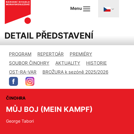
Menu
DETAIL PŘEDSTAVENÍ
PROGRAM
REPERTOÁR
PREMIÉRY
SOUBOR ČINOHRY
AKTUALITY
HISTORIE
OST-RA-VAR
BROŽURA k sezóně 2025/2026
ČINOHRA
MŮJ BOJ (MEIN KAMPF)
George Tabori