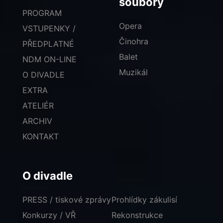
soubory
PROGRAM
Opera
VSTUPENKY /
Činohra
PŘEDPLATNÉ
Balet
NDM ON-LINE
Muzikál
O DIVADLE
EXTRA
ATELIÉR
ARCHIV
KONTAKT
O divadle
PRESS / tiskové zprávy
Prohlídky zákulisí
Konkurzy / VŘ
Rekonstrukce