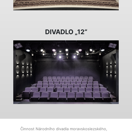
DIVADLO „12“
Činnost Národního divadla moravskoslezského,