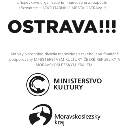
příspěvkové organizace je financována z rozpočtu
zřizovatele – STATUTARNÍHO MĚSTA OSTRAVA!!!
Aktivity Národního divadla moravskoslezského jsou finančně
podporovány MINISTERSTVEM KULTURY ČESKÉ REPUBLIKY A
MORAVSKOSLEZSKÝM KRAJEM.