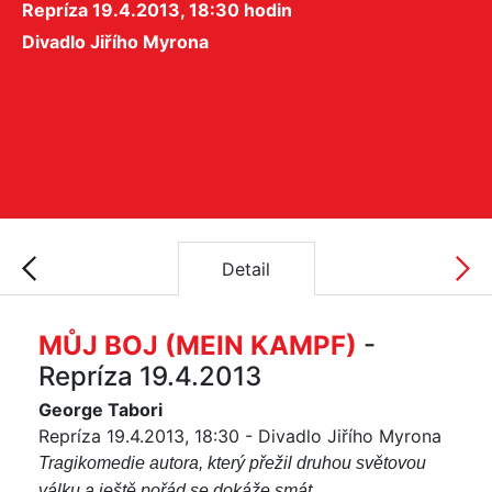
Repríza 19.4.2013, 18:30 hodin
Divadlo Jiřího Myrona
Detail
MŮJ BOJ (MEIN KAMPF)
-
Repríza 19.4.2013
George Tabori
Repríza 19.4.2013, 18:30 - Divadlo Jiřího Myrona
Tragikomedie autora, který přežil druhou světovou
válku a ještě pořád se dokáže smát