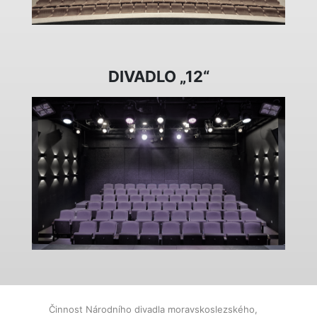
DIVADLO „12“
Činnost Národního divadla moravskoslezského,