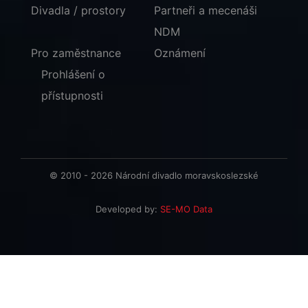
Divadla / prostory
Partneři a mecenáši
NDM
Pro zaměstnance
Oznámení
Prohlášení o
přístupnosti
© 2010 - 2026 Národní divadlo moravskoslezské
Developed by:
SE-MO Data