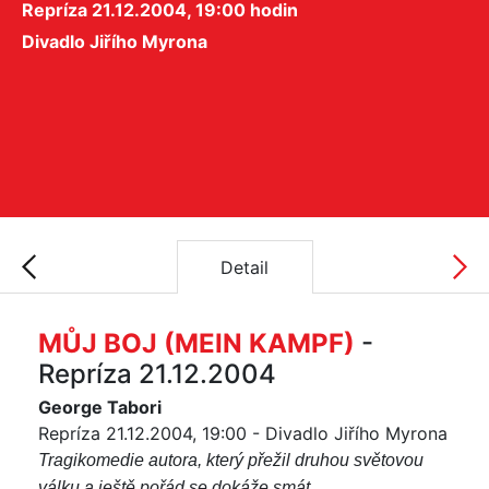
Repríza 21.12.2004, 19:00 hodin
Divadlo Jiřího Myrona
Detail
MŮJ BOJ (MEIN KAMPF)
-
Repríza 21.12.2004
George Tabori
Repríza 21.12.2004, 19:00 - Divadlo Jiřího Myrona
Tragikomedie autora, který přežil druhou světovou
válku a ještě pořád se dokáže smát