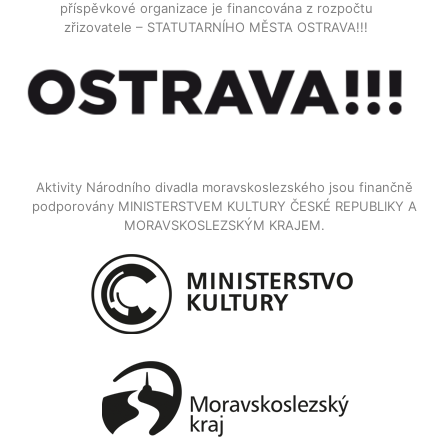
příspěvkové organizace je financována z rozpočtu
zřizovatele – STATUTARNÍHO MĚSTA OSTRAVA!!!
Aktivity Národního divadla moravskoslezského jsou finančně
podporovány MINISTERSTVEM KULTURY ČESKÉ REPUBLIKY A
MORAVSKOSLEZSKÝM KRAJEM.