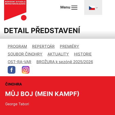
Menu
DETAIL PŘEDSTAVENÍ
PROGRAM
REPERTOÁR
PREMIÉRY
SOUBOR ČINOHRY
AKTUALITY
HISTORIE
OST-RA-VAR
BROŽURA k sezóně 2025/2026
ČINOHRA
MŮJ BOJ (MEIN KAMPF)
George Tabori