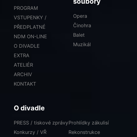
soubory
PROGRAM
Opera
VSTUPENKY /
Činohra
PŘEDPLATNÉ
Balet
NDM ON-LINE
Muzikál
O DIVADLE
EXTRA
ATELIÉR
ARCHIV
KONTAKT
O divadle
PRESS / tiskové zprávy
Prohlídky zákulisí
Konkurzy / VŘ
Rekonstrukce