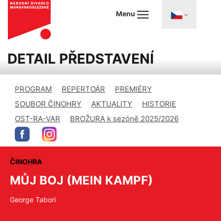
Menu
DETAIL PŘEDSTAVENÍ
PROGRAM
REPERTOÁR
PREMIÉRY
SOUBOR ČINOHRY
AKTUALITY
HISTORIE
OST-RA-VAR
BROŽURA k sezóně 2025/2026
ČINOHRA
MŮJ BOJ (MEIN KAMPF)
George Tabori