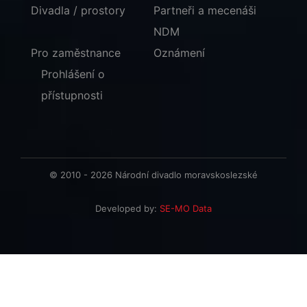
Divadla / prostory
Partneři a mecenáši
NDM
Pro zaměstnance
Oznámení
Prohlášení o
přístupnosti
© 2010 - 2026 Národní divadlo moravskoslezské
Developed by:
SE-MO Data