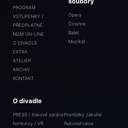
soubory
PROGRAM
Opera
VSTUPENKY /
Činohra
PŘEDPLATNÉ
Balet
NDM ON-LINE
Muzikál
O DIVADLE
EXTRA
ATELIÉR
ARCHIV
KONTAKT
O divadle
PRESS / tiskové zprávy
Prohlídky zákulisí
Konkurzy / VŘ
Rekonstrukce