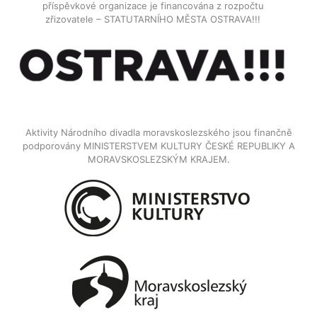
příspěvkové organizace je financována z rozpočtu
zřizovatele – STATUTARNÍHO MĚSTA OSTRAVA!!!
Aktivity Národního divadla moravskoslezského jsou finančně
podporovány MINISTERSTVEM KULTURY ČESKÉ REPUBLIKY A
MORAVSKOSLEZSKÝM KRAJEM.