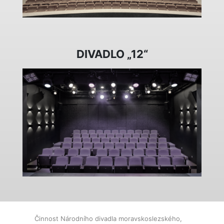
DIVADLO „12“
Činnost Národního divadla moravskoslezského,