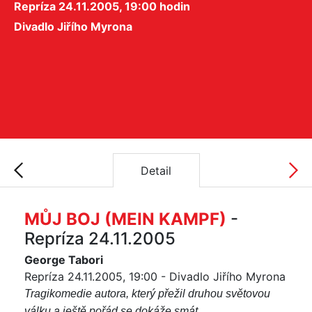
Repríza 24.11.2005, 19:00 hodin
Divadlo Jiřího Myrona
Detail
MŮJ BOJ (MEIN KAMPF)
-
Repríza 24.11.2005
George Tabori
Repríza 24.11.2005, 19:00 - Divadlo Jiřího Myrona
Tragikomedie autora, který přežil druhou světovou
válku a ještě pořád se dokáže smát