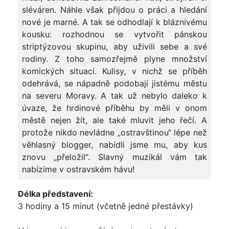
sléváren. Náhle však přijdou o práci a hledání
nové je marné. A tak se odhodlají k bláznivému
kousku: rozhodnou se vytvořit pánskou
striptýzovou skupinu, aby uživili sebe a své
rodiny. Z toho samozřejmě plyne množství
komických situací. Kulisy, v nichž se příběh
odehrává, se nápadně podobají jistému městu
na severu Moravy. A tak už nebylo daleko k
úvaze, že hrdinové příběhu by měli v onom
městě nejen žít, ale také mluvit jeho řečí. A
protože nikdo nevládne „ostravštinou“ lépe než
věhlasný blogger, nabídli jsme mu, aby kus
znovu „přeložil“. Slavný muzikál vám tak
nabízíme v ostravském hávu!
Délka představení:
3 hodiny a 15 minut (včetně jedné přestávky)