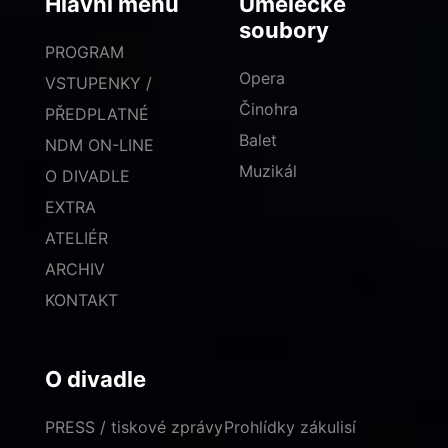
Hlavní menu
Umělecké
soubory
PROGRAM
Opera
VSTUPENKY /
Činohra
PŘEDPLATNÉ
Balet
NDM ON-LINE
Muzikál
O DIVADLE
EXTRA
ATELIÉR
ARCHIV
KONTAKT
O divadle
PRESS / tiskové zprávy
Prohlídky zákulisí