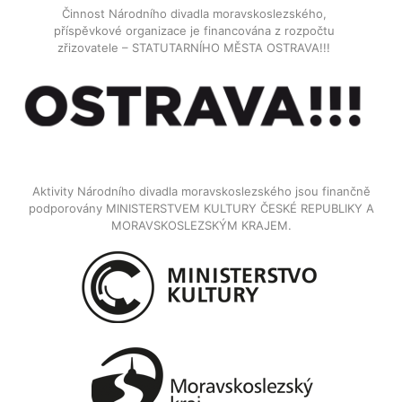
Činnost Národního divadla moravskoslezského,
příspěvkové organizace je financována z rozpočtu
zřizovatele – STATUTARNÍHO MĚSTA OSTRAVA!!!
Aktivity Národního divadla moravskoslezského jsou finančně
podporovány MINISTERSTVEM KULTURY ČESKÉ REPUBLIKY A
MORAVSKOSLEZSKÝM KRAJEM.