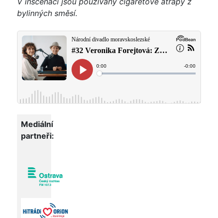
V inscenaci jsou používány cigaretové atrapy z
bylinných směsí.
Mediální
partneři: