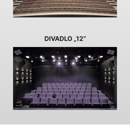
DIVADLO „12“