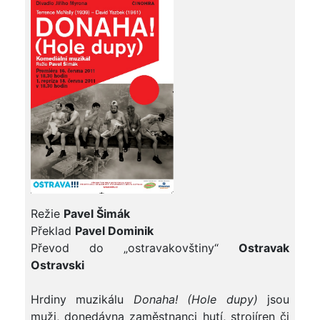
Režie
Pavel Šimák
Překlad
Pavel Dominik
Převod do „ostravakovštiny“
Ostravak
Ostravski
Hrdiny muzikálu
Donaha! (Hole dupy)
jsou
muži, donedávna zaměstnanci hutí, strojíren či