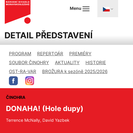
Menu
DETAIL PŘEDSTAVENÍ
PROGRAM
REPERTOÁR
PREMIÉRY
SOUBOR ČINOHRY
AKTUALITY
HISTORIE
OST-RA-VAR
BROŽURA k sezóně 2025/2026
ČINOHRA
DONAHA! (Hole dupy)
Terrence McNally, David Yazbek