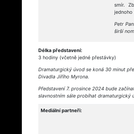
smír. Z
jednoho 
Petr Pan
širší no
Délka představení:
3 hodiny (včetně jedné přestávky)
Dramaturgický úvod se koná 30 minut př
Divadla Jiřího Myrona.
Představení 7. prosince 2024 bude začína
slavnostním sále probíhat dramaturgický 
Mediální partneři: