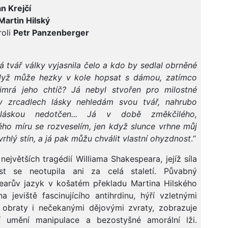
an Krejčí
Martin Hilský
roli
Petr Panzenberger
 tvář války vyjasnila čelo a kdo by sedlal obrněné
dyž může hezky v kole hopsat s dámou, zatímco
šimrá jeho chtíč? Já nebyl stvořen pro milostné
 v zrcadlech lásky nehledám svou tvář, nahrubo
 láskou nedotčen... Já v době změkčilého,
ho míru se rozveselím, jen když slunce vrhne můj
vrhlý stín, a já pak můžu chválit vlastní ohyzdnost
.“
největších tragédií Williama Shakespeara, jejíž síla
st se neotupila ani za celá staletí. Půvabný
earův jazyk v košatém překladu Martina Hilského
na jeviště fascinujícího antihrdinu, hýří vzletnými
 obraty i nečekanými dějovými zvraty, zobrazuje
ní umění manipulace a bezostyšné amorální lži.