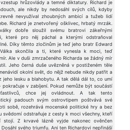
vzestup hrůzovlády a temné diktatury. Richard je
adouch, ale nikdy by nedosáhl svých cílů, kdyby
krevně nevyužíval zhoubných ambicí a tužeb lidí
be. Richard je znetvořený ošklivec, hrbatý mrzák.
álky dobře sloužil svému bratrovi zákeřnými
i, které pro něj páchal a kterými odstraňoval
né. Díky těmto zločinům je teď jeho bratr Edward
 Válka skončila a ti, které vynesla k moci, teď
 mír. Ale v duši zmrzačeného Richarda se žádný mír
til. Jeho černá duše uvězněná v postiženém těle
š nenávidí okolní svět, do nějž nebude nikdy patřit a
 z jeho lesku a blahobytu. A tak dělá dál to, co umí
– pokračuje v zabíjení. Pokud nemůže být součástí
ťastlivců, chce jej ovládnout. A tak tento
atický padouch svým ostrovtipem poštvává své
roti sobě, rozehrává mocenské politické hry a bez
 svědomí odstraňuje z cesty k moci všechny, kteří
 stojí. Z krvavé lázně vyjde nakonec ověnčen
 Dosáhl svého triumfu. Ani ten Richardovi nepřináší