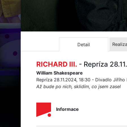
Realiz
Detail
RICHARD III.
- Repríza 28.1
William Shakespeare
Repríza 28.11.2024, 18:30 - Divadlo Jiříh
Až bude po nich, sklidím, co jsem zasel
Informace