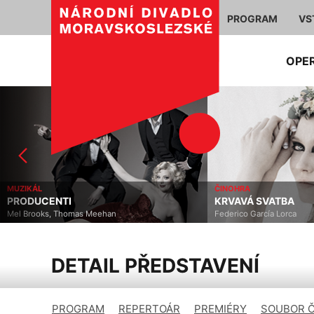
PROGRAM
VS
OPE
MUZIKÁL
ČINOHRA
PRODUCENTI
KRVAVÁ SVATBA
Mel Brooks, Thomas Meehan
Federico García Lorca
DETAIL PŘEDSTAVENÍ
PROGRAM
REPERTOÁR
PREMIÉRY
SOUBOR 