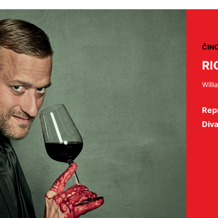
ČIN
RI
Will
Repr
Diva