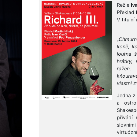
Režie
Iv
Překlad
V titulní 
„
Chmurná
koně, k
loutna 
hrátky,
ražen,
kňouravé
vlastní z
Jedna z 
a ostro
Shakesp
přivádí 
slovními
virtuóz