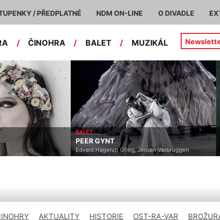
TUPENKY / PŘEDPLATNÉ
NDM ON-LINE
O DIVADLE
EX
Newslett
RA
/
ČINOHRA
/
BALET
/
MUZIKÁL
BALET
PEER GYNT
Edvard Hagerup Grieg, Jeroen Verbruggen
ČINOHRY
AKTUALITY
HISTORIE
OST-RA-VAR
BROŽURA