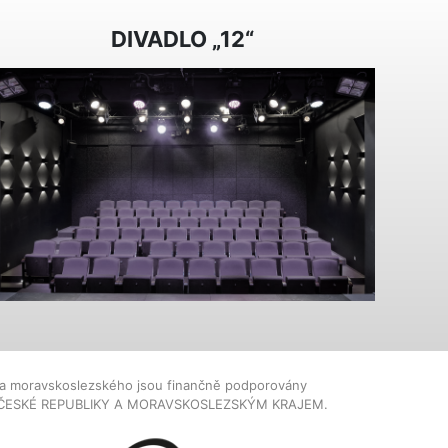
DIVADLO „12“
dla moravskoslezského jsou finančně podporovány
ČESKÉ REPUBLIKY A MORAVSKOSLEZSKÝM KRAJEM.