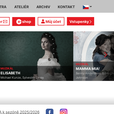
TRA
ATELIÉR
ARCHIV
KONTAKT
er
shop
Můj účet
Vstupenky
MUZIKÁL
MAMMA MIA!
MUZIKÁL
ELISABETH
Benny Andersson, Björn Ulv
Michael Kunze, Sylvester Levay
Johnson
 k sezóně 2025/2026