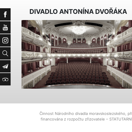
DIVADLO ANTONÍNA DVOŘÁKA
Facebook
YouTube
Instagram
Vyhledat
Newsletter
TripAdvisor
Činnost Národního divadla moravskoslezského, př
financována z rozpočtu zřizovatele – STATUTAR