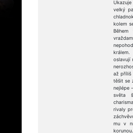
Ukazuje 
velký p
chladno
kolem se
Během v
vraždam
nepohodl
králem.
oslavují
nerozhos
až příli
těšit se
nejlépe 
světa š
charism
rivaly p
záchvěvu
mu v ní
korunou.