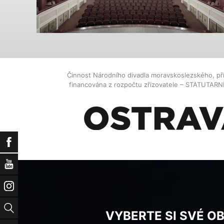
Činnost Národního divadla moravskoslezského, př
financována z rozpočtu zřizovatele – STATUTAR
Facebook
YouTube
Instagram
Vyhledat
VYBERTE SI SVÉ O