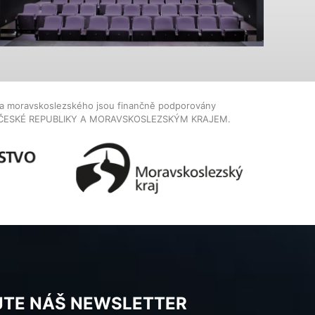
dla moravskoslezského jsou finančně podporovány
ČESKÉ REPUBLIKY A MORAVSKOSLEZSKÝM KRAJEM.
JTE NÁŠ NEWSLETTER