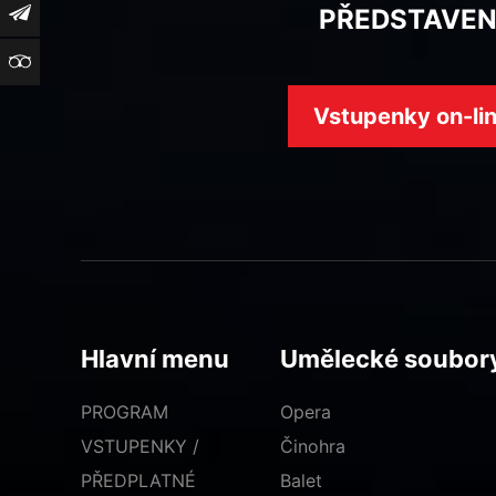
Newsletter
PŘEDSTAVEN
TripAdvisor
Vstupenky on-li
Hlavní menu
Umělecké soubor
PROGRAM
Opera
VSTUPENKY /
Činohra
PŘEDPLATNÉ
Balet