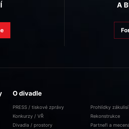
Í
A 
ne
Fo
y
O divadle
PRESS / tiskové zprávy
Prohlídky zákulisí
Konkurzy / VŘ
Rekonstrukce
Divadla / prostory
Partneři a mece