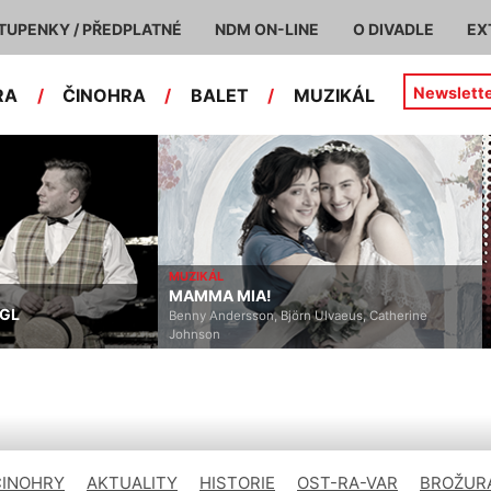
TUPENKY / PŘEDPLATNÉ
NDM ON-LINE
O DIVADLE
EX
Newslett
RA
/
ČINOHRA
/
BALET
/
MUZIKÁL
MUZIKÁL
MAMMA MIA!
NGL
Benny Andersson, Björn Ulvaeus, Catherine
Johnson
ČINOHRY
AKTUALITY
HISTORIE
OST-RA-VAR
BROŽURA