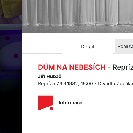
Realiz
Detail
DŮM NA NEBESÍCH
- Reprí
Jiří Hubač
Repríza 26.9.1982, 19:00 - Divadlo Zdeňk
Informace