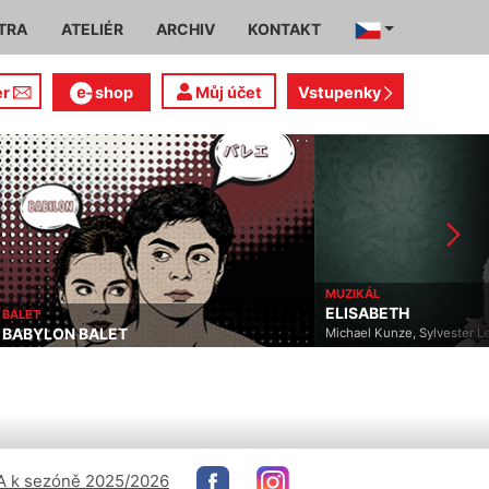
TRA
ATELIÉR
ARCHIV
KONTAKT
er
shop
Můj účet
Vstupenky
MUZIKÁL
ELISABETH
BALET
BABYLON BALET
Michael Kunze, Sylvester L
 k sezóně 2025/2026