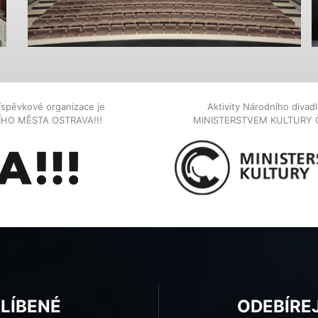
íspěvkové organizace je
Aktivity Národního diva
NÍHO MĚSTA OSTRAVA!!!
MINISTERSTVEM KULTURY 
BLÍBENÉ
ODEBÍRE