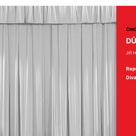
ČIN
DŮ
Jiří 
Repr
Div