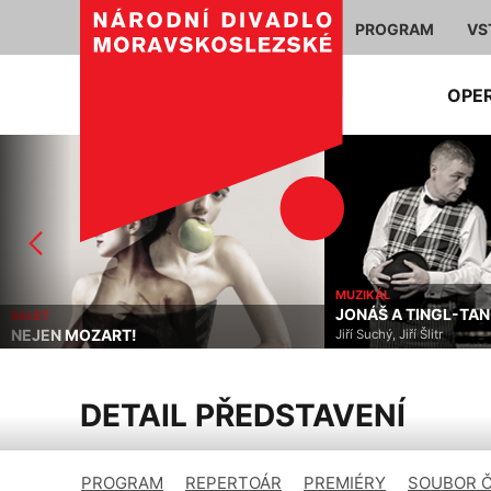
PROGRAM
VS
OPE
MUZIKÁL
JONÁŠ A TINGL-TA
BALET
NEJEN MOZART!
Jiří Suchý, Jiří Šlitr
DETAIL PŘEDSTAVENÍ
PROGRAM
REPERTOÁR
PREMIÉRY
SOUBOR 