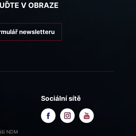
BUĎTE V OBRAZE
rmulář newsletteru
Sociální sítě
náši NDM