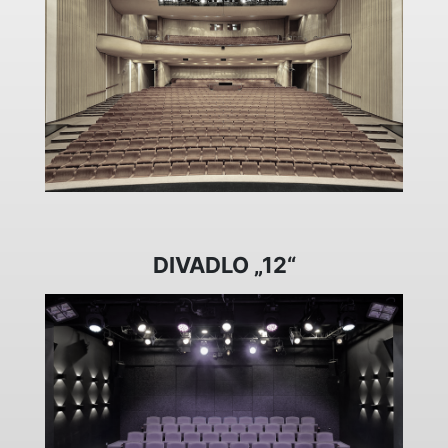
DIVADLO „12“