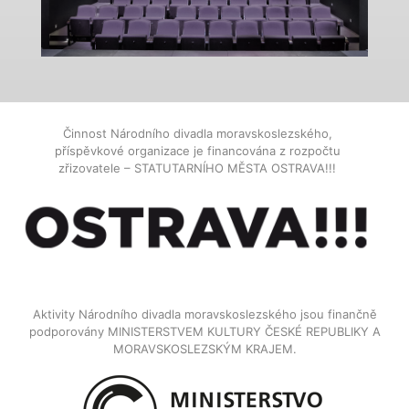
Činnost Národního divadla moravskoslezského,
příspěvkové organizace je financována z rozpočtu
zřizovatele – STATUTARNÍHO MĚSTA OSTRAVA!!!
Aktivity Národního divadla moravskoslezského jsou finančně
podporovány MINISTERSTVEM KULTURY ČESKÉ REPUBLIKY A
MORAVSKOSLEZSKÝM KRAJEM.