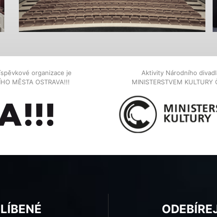
íspěvkové organizace je
Aktivity Národního diva
NÍHO MĚSTA OSTRAVA!!!
MINISTERSTVEM KULTURY 
BLÍBENÉ
ODEBÍRE