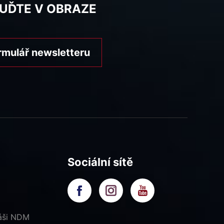
BUĎTE V OBRAZE
rmulář newsletteru
Sociální sítě
náši NDM