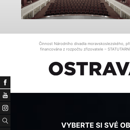
Činnost Národního divadla moravskoslezského, př
financována z rozpočtu zřizovatele – STATUTAR
Facebook
YouTube
Instagram
Vyhledat
VYBERTE SI SVÉ O