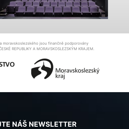
dla moravskoslezského jsou finančně podporovány
ČESKÉ REPUBLIKY A MORAVSKOSLEZSKÝM KRAJEM.
JTE NÁŠ NEWSLETTER