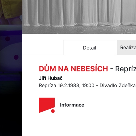
Realiz
Detail
DŮM NA NEBESÍCH
- Reprí
Jiří Hubač
Repríza 19.2.1983, 19:00 - Divadlo Zdeňk
Informace