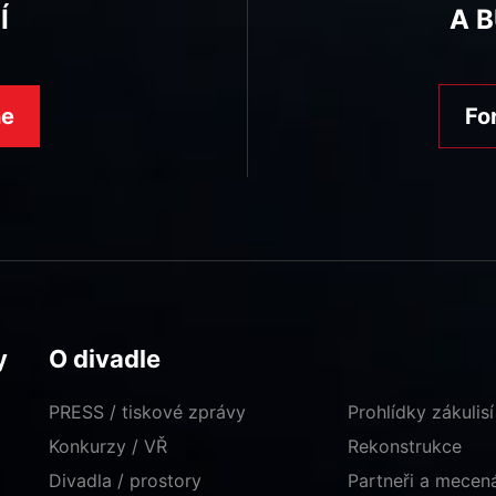
Í
A 
ne
Fo
y
O divadle
PRESS / tiskové zprávy
Prohlídky zákulisí
Konkurzy / VŘ
Rekonstrukce
Divadla / prostory
Partneři a mece