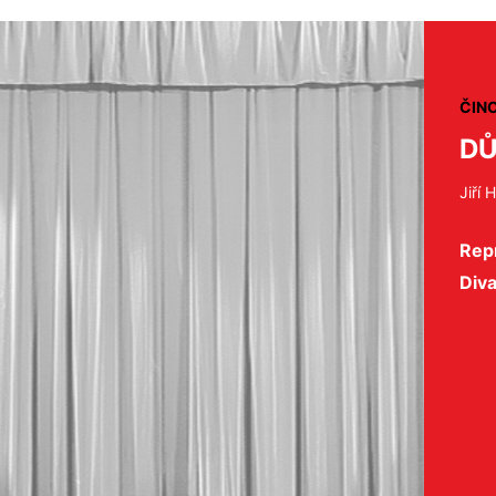
ČIN
DŮ
Jiří 
Repr
Div