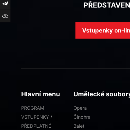
Newsletter
PŘEDSTAVEN
TripAdvisor
Vstupenky on-li
Hlavní menu
Umělecké soubor
PROGRAM
Opera
VSTUPENKY /
Činohra
PŘEDPLATNÉ
Balet