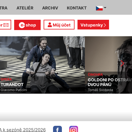
TRA
ATELIÉR
ARCHIV
KONTAKT
er
shop
Můj účet
Vstupenky
ČINOHRA
OPERA
GOLDONI PO OSTRAV
TURANDOT
DVOU PÁNŮ
Giacomo Puccini
Tomáš Svoboda
 k sezóně 2025/2026