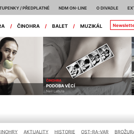
TUPENKY / PŘEDPLATNÉ
NDM ON-LINE
O DIVADLE
EX
Newslett
RA
/
ČINOHRA
/
BALET
/
MUZIKÁL
ČINOHRA
PODOBA VĚCÍ
Neil LaBute
ČINOHRY
AKTUALITY
HISTORIE
OST-RA-VAR
BROŽURA