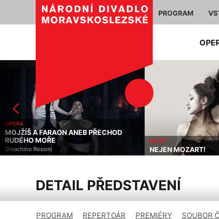
PROGRAM
VS
OPE
OPERA
MOJŽÍŠ A FARAON ANEB PŘECHOD
RUDÉHO MOŘE
BALET
NEJEN MOZART!
Gioachino Rossini
DETAIL PŘEDSTAVENÍ
PROGRAM
REPERTOÁR
PREMIÉRY
SOUBOR 