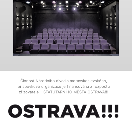
Činnost Národního divadla moravskoslezského,
příspěvkové organizace je financována z rozpočtu
zřizovatele – STATUTARNÍHO MĚSTA OSTRAVA!!!