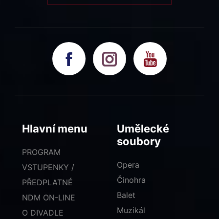
Hlavní menu
Umělecké
soubory
PROGRAM
Opera
VSTUPENKY /
Činohra
PŘEDPLATNÉ
Balet
NDM ON-LINE
Muzikál
O DIVADLE