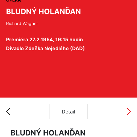
BLUDNÝ HOLANĎAN
Richard Wagner
Premiéra 27.2.1954, 19:15 hodin
Divadlo Zdeňka Nejedlého (DAD)
Detail
BLUDNÝ HOLANĎAN