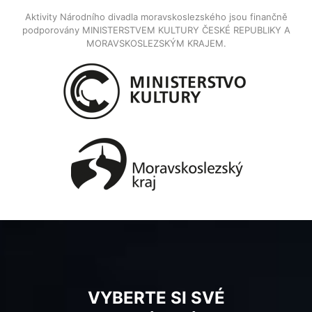
Aktivity Národního divadla moravskoslezského jsou finančně
podporovány MINISTERSTVEM KULTURY ČESKÉ REPUBLIKY A
MORAVSKOSLEZSKÝM KRAJEM.
VYBERTE SI SVÉ