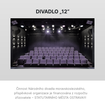
DIVADLO „12“
Činnost Národního divadla moravskoslezského,
příspěvkové organizace je financována z rozpočtu
zřizovatele – STATUTARNÍHO MĚSTA OSTRAVA!!!