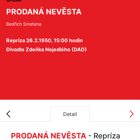
PRODANÁ NEVĚSTA
Bedřich Smetana
Repríza 26.2.1950, 15:00 hodin
Divadlo Zdeňka Nejedlého (DAD)
Detail
PRODANÁ NEVĚSTA
- Repríza