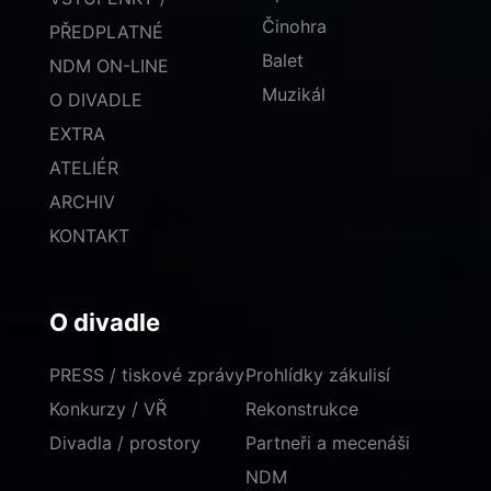
Činohra
PŘEDPLATNÉ
Balet
NDM ON-LINE
Muzikál
O DIVADLE
EXTRA
ATELIÉR
ARCHIV
KONTAKT
O divadle
PRESS / tiskové zprávy
Prohlídky zákulisí
Konkurzy / VŘ
Rekonstrukce
Divadla / prostory
Partneři a mecenáši
NDM