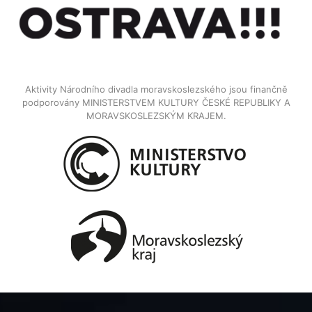
Aktivity Národního divadla moravskoslezského jsou finančně
podporovány MINISTERSTVEM KULTURY ČESKÉ REPUBLIKY A
MORAVSKOSLEZSKÝM KRAJEM.