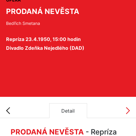
PRODANÁ NEVĚSTA
Bedřich Smetana
Repríza 23.4.1950, 15:00 hodin
Divadlo Zdeňka Nejedlého (DAD)
Detail
PRODANÁ NEVĚSTA
- Repríza