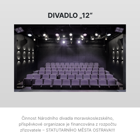
DIVADLO „12“
Činnost Národního divadla moravskoslezského,
příspěvkové organizace je financována z rozpočtu
zřizovatele – STATUTARNÍHO MĚSTA OSTRAVA!!!