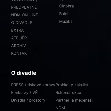
Činohra
PŘEDPLATNÉ
Balet
NDM ON-LINE
Muzikál
O DIVADLE
EXTRA
ATELIÉR
ARCHIV
KONTAKT
O divadle
PRESS / tiskové zprávy
Prohlídky zákulisí
Konkurzy / VŘ
Rekonstrukce
Divadla / prostory
Partneři a mecenáši
NDM