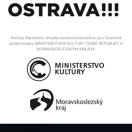
Aktivity Národního divadla moravskoslezského jsou finančně
podporovány MINISTERSTVEM KULTURY ČESKÉ REPUBLIKY A
MORAVSKOSLEZSKÝM KRAJEM.