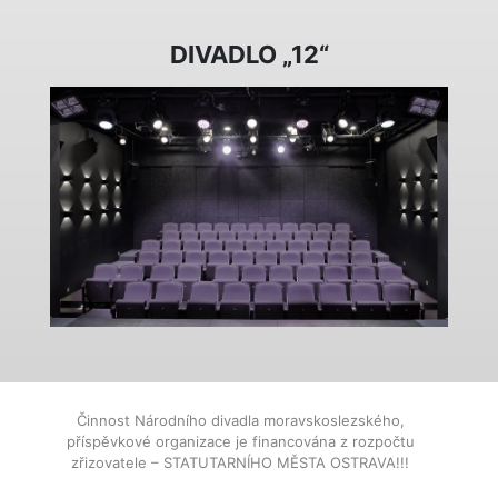
DIVADLO „12“
Činnost Národního divadla moravskoslezského,
příspěvkové organizace je financována z rozpočtu
zřizovatele – STATUTARNÍHO MĚSTA OSTRAVA!!!