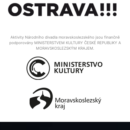
Aktivity Národního divadla moravskoslezského jsou finančně
podporovány MINISTERSTVEM KULTURY ČESKÉ REPUBLIKY A
MORAVSKOSLEZSKÝM KRAJEM.