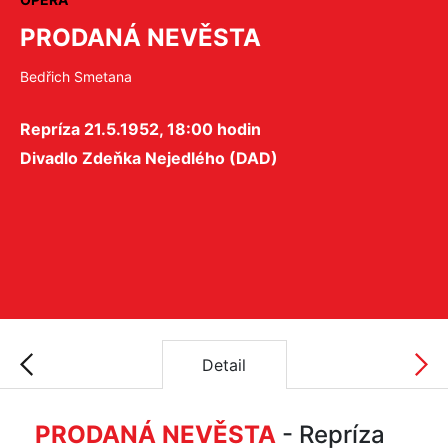
PRODANÁ NEVĚSTA
Bedřich Smetana
Repríza 21.5.1952, 18:00 hodin
Divadlo Zdeňka Nejedlého (DAD)
Detail
PRODANÁ NEVĚSTA
- Repríza