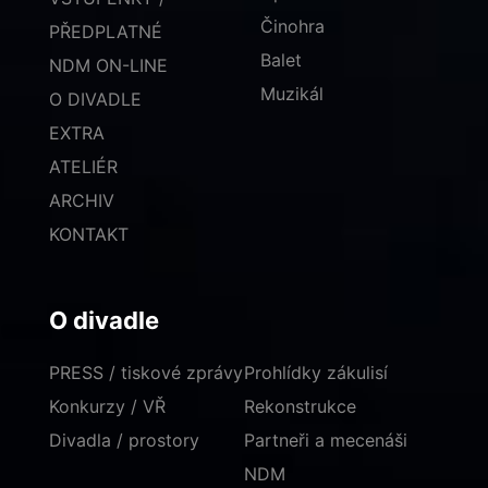
Činohra
PŘEDPLATNÉ
Balet
NDM ON-LINE
Muzikál
O DIVADLE
EXTRA
ATELIÉR
ARCHIV
KONTAKT
O divadle
PRESS / tiskové zprávy
Prohlídky zákulisí
Konkurzy / VŘ
Rekonstrukce
Divadla / prostory
Partneři a mecenáši
NDM