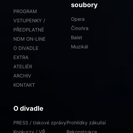
soubory
PROGRAM
Opera
VSTUPENKY /
Činohra
PŘEDPLATNÉ
Balet
NDM ON-LINE
Muzikál
O DIVADLE
EXTRA
ATELIÉR
ARCHIV
KONTAKT
O divadle
PRESS / tiskové zprávy
Prohlídky zákulisí
Konkurzy / VŘ
Rekonstrukce