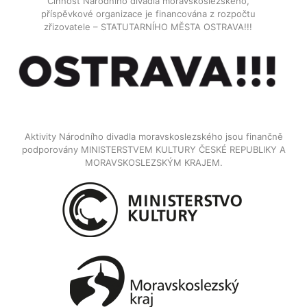
Činnost Národního divadla moravskoslezského,
příspěvkové organizace je financována z rozpočtu
zřizovatele – STATUTARNÍHO MĚSTA OSTRAVA!!!
Aktivity Národního divadla moravskoslezského jsou finančně
podporovány MINISTERSTVEM KULTURY ČESKÉ REPUBLIKY A
MORAVSKOSLEZSKÝM KRAJEM.