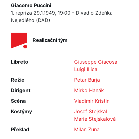
Giacomo Puccini
1. repríza 29.1.1949, 19:00 - Divadlo Zdeňka
Nejedlého (DAD)
Realizační tým
Libreto
Giuseppe Giacosa
Luigi Illica
Režie
Petar Burja
Dirigent
Mirko Hanák
Scéna
Vladimír Kristin
Kostýmy
Josef Stejskal
Marie Stejskalová
Překlad
Milan Zuna