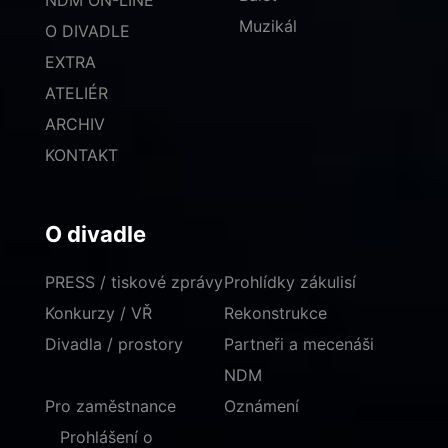
NDM ON-LINE
Muzikál
O DIVADLE
EXTRA
ATELIÉR
ARCHIV
KONTAKT
O divadle
PRESS / tiskové zprávy
Prohlídky zákulisí
Konkurzy / VŘ
Rekonstrukce
Divadla / prostory
Partneři a mecenáši
NDM
Pro zaměstnance
Oznámení
Prohlášení o