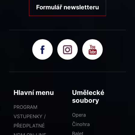
Formulář newsletteru
Hlavní menu
Umělecké
soubory
PROGRAM
Opera
VSTUPENKY /
Činohra
PŘEDPLATNÉ
Balet