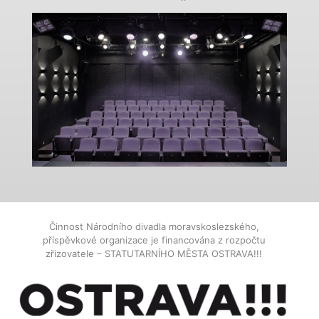
Činnost Národního divadla moravskoslezského,
příspěvkové organizace je financována z rozpočtu
zřizovatele – STATUTARNÍHO MĚSTA OSTRAVA!!!