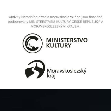
Aktivity Národního divadla moravskoslezského jsou finančně
podporovány MINISTERSTVEM KULTURY ČESKÉ REPUBLIKY A
MORAVSKOSLEZSKÝM KRAJEM.