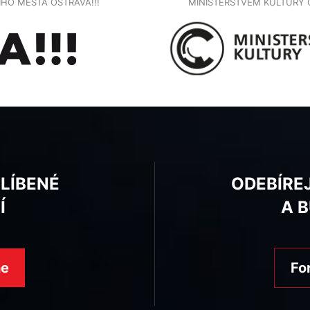
NÍHO MĚSTA OSTRAVA!!!
MINISTERSTVEM KULTURY 
BLÍBENÉ
ODEBÍRE
Í
A 
ne
Fo