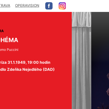
TRAVA
OPERAVISION
RA
OHÉMA
omo Puccini
íza 31.1.1949, 19:00 hodin
adlo Zdeňka Nejedlého (DAD)