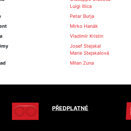
Luigi Illica
e
Petar Burja
ent
Mirko Hanák
a
Vladimír Kristin
ýmy
Josef Stejskal
Marie Stejskalová
lad
Milan Zuna
PŘEDPLATNÉ