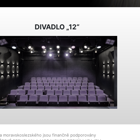
DIVADLO „12“
dla moravskoslezského jsou finančně podporovány