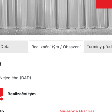
Detail
Termíny před
Realizační tým / Obsazení
9
a Nejedlého (DAD)
Realizační tým
to
Giuseppe Giacosa