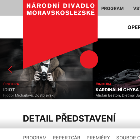
PROGRAM
VS
OPE
ČINOHRA
ČINOHRA
IDIOT
KARDINÁLNÍ CHYBA
Fjodor Michajlovič Dostojevskij
Alistair Beaton, Dietmar J
DETAIL PŘEDSTAVENÍ
PROGRAM
REPERTOÁR
PREMIÉRY
SOUBOR 