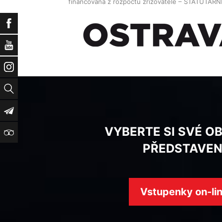
financována z rozpočtu zřizovatele – STATUTAR
Facebook
YouTube
Instagram
Vyhledat
Newsletter
VYBERTE SI SVÉ O
TripAdvisor
PŘEDSTAVEN
Vstupenky on-li