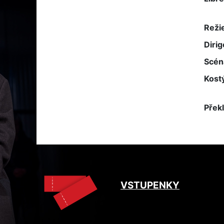
Reži
Dirig
Scén
Kost
Přek
VSTUPENKY