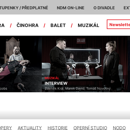
TUPENKY / PŘEDPLATNÉ
NDM ON-LINE
O DIVADLE
EX
Newslett
RA
/
ČINOHRA
/
BALET
/
MUZIKÁL
MUZIKÁL
INTERVIEW
acobs
Zdeněk Král, Marek David, Tomáš Novotný
OPERY
AKTUALITY
HISTORIE
OPERNÍ STUDIO
NODO