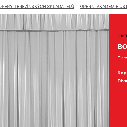
OPERY TEREZÍNSKÝCH SKLADATELŮ
OPERNÍ AKADEMIE OS
OPE
B
Giac
Repr
Div