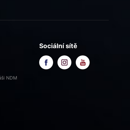
Sociální sítě
náši NDM