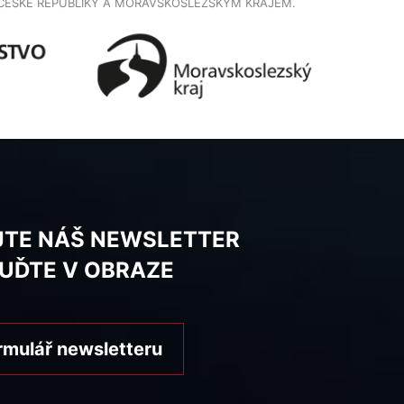
ČESKÉ REPUBLIKY A MORAVSKOSLEZSKÝM KRAJEM.
JTE NÁŠ NEWSLETTER
BUĎTE V OBRAZE
rmulář newsletteru