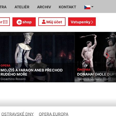
TRA
ATELIÉR
ARCHIV
KONTAKT
er
shop
Můj účet
Vstupenky
OPERA
MOJŽÍŠ A FARAON ANEB PŘECHOD
ČINOHRA
RUDÉHO MOŘE
DONAHA! (HOLE DUP
Gioachino Rossini
Terrence McNally, David Ya
OSTRAVSKÉ DNY
OPERA EUROPA