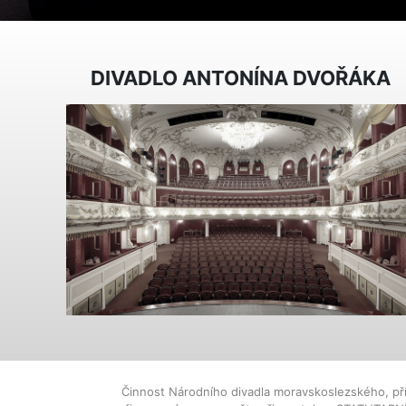
DIVADLO ANTONÍNA DVOŘÁKA
Činnost Národního divadla moravskoslezského, př