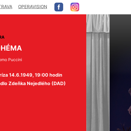
TRAVA
OPERAVISION
RA
OHÉMA
omo Puccini
íza 14.6.1949, 19:00 hodin
adlo Zdeňka Nejedlého (DAD)