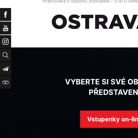
financována z rozpočtu zřizovatele – STATUTAR
Facebook
YouTube
Instagram
Vyhledat
Newsletter
VYBERTE SI SVÉ O
TripAdvisor
PŘEDSTAVEN
Vstupenky on-li