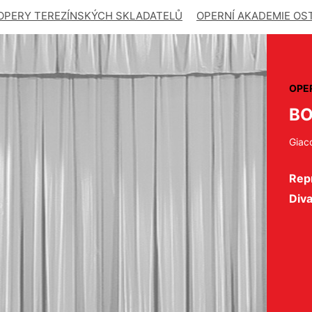
OPERY TEREZÍNSKÝCH SKLADATELŮ
OPERNÍ AKADEMIE OS
OPE
B
Giac
Repr
Div