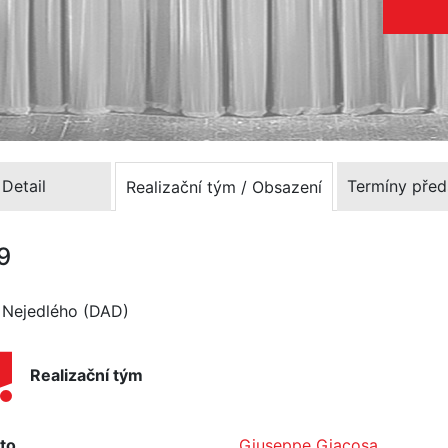
Detail
Termíny před
Realizační tým / Obsazení
9
a Nejedlého (DAD)
Realizační tým
to
Giuseppe Giacosa