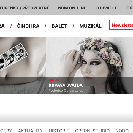
TUPENKY / PŘEDPLATNÉ
NDM ON-LINE
O DIVADLE
EX
Newslett
RA
/
ČINOHRA
/
BALET
/
MUZIKÁL
ČINOHRA
KRVAVÁ SVATBA
Federico García Lorca
OPERY
AKTUALITY
HISTORIE
OPERNÍ STUDIO
NODO