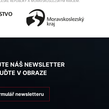
ČESKÉ REPUBLIKY A MORAVSKOSLEZSKÝM KRAJEM.
JTE NÁŠ NEWSLETTER
BUĎTE V OBRAZE
rmulář newsletteru