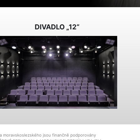
DIVADLO „12“
dla moravskoslezského jsou finančně podporovány