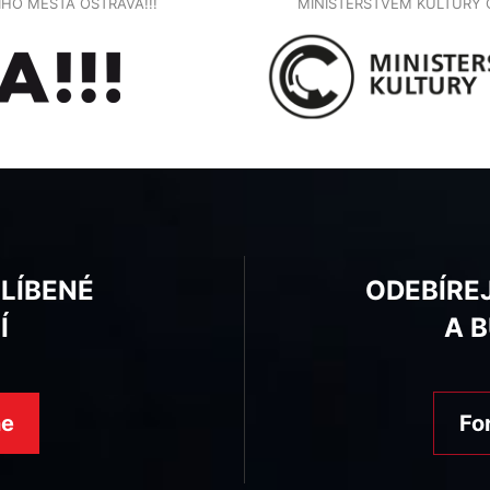
NÍHO MĚSTA OSTRAVA!!!
MINISTERSTVEM KULTURY 
BLÍBENÉ
ODEBÍRE
Í
A 
ne
Fo