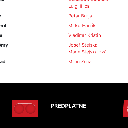
Luigi Illica
e
Petar Burja
ent
Mirko Hanák
a
Vladimír Kristin
ýmy
Josef Stejskal
Marie Stejskalová
lad
Milan Zuna
PŘEDPLATNÉ