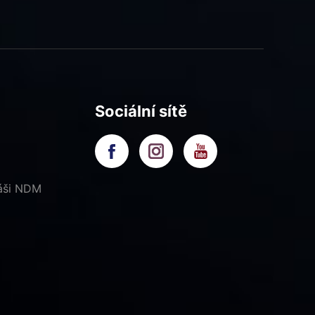
Sociální sítě
náši NDM