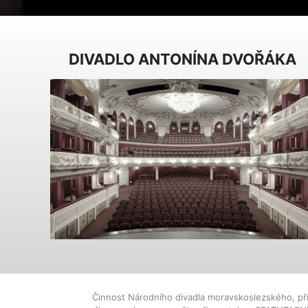
DIVADLO ANTONÍNA DVOŘÁKA
Činnost Národního divadla moravskoslezského, př