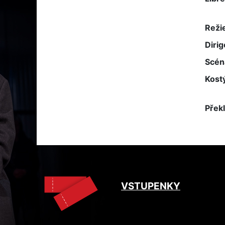
Reži
Dirig
Scén
Kost
Přek
VSTUPENKY