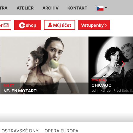
TRA
ATELIÉR
ARCHIV
KONTAKT
er
shop
Můj účet
Vstupenky
MUZIKÁL
CHICAGO
BALET
NEJEN MOZART!
John Kander, Fred Ebb, Bo
OSTRAVSKÉ DNY
OPERA EUROPA