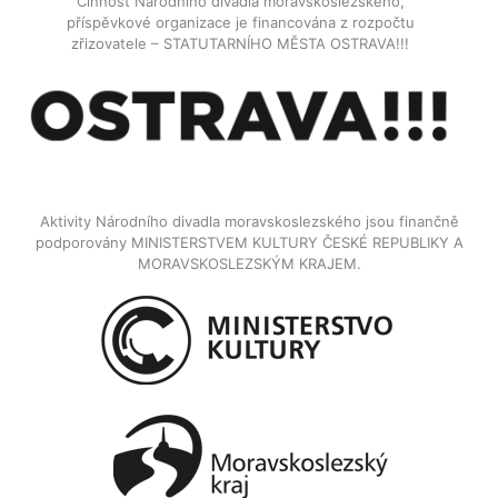
Činnost Národního divadla moravskoslezského,
příspěvkové organizace je financována z rozpočtu
zřizovatele – STATUTARNÍHO MĚSTA OSTRAVA!!!
Aktivity Národního divadla moravskoslezského jsou finančně
podporovány MINISTERSTVEM KULTURY ČESKÉ REPUBLIKY A
MORAVSKOSLEZSKÝM KRAJEM.