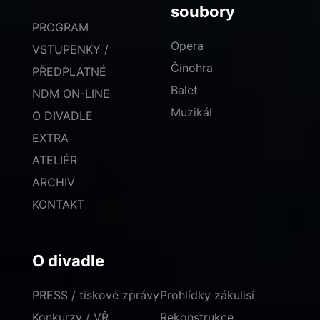
soubory
PROGRAM
Opera
VSTUPENKY /
Činohra
PŘEDPLATNÉ
Balet
NDM ON-LINE
Muzikál
O DIVADLE
EXTRA
ATELIÉR
ARCHIV
KONTAKT
O divadle
PRESS / tiskové zprávy
Prohlídky zákulisí
Konkurzy / VŘ
Rekonstrukce