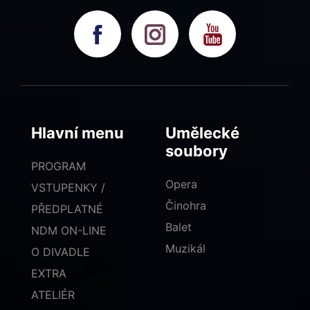
Hlavní menu
Umělecké
soubory
PROGRAM
Opera
VSTUPENKY /
Činohra
PŘEDPLATNÉ
Balet
NDM ON-LINE
Muzikál
O DIVADLE
EXTRA
ATELIÉR