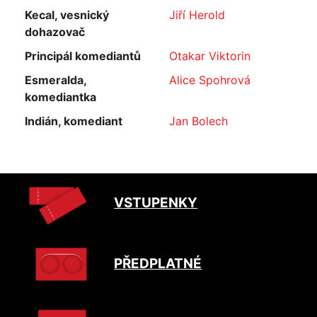
Kecal, vesnický
Jiří Herold
dohazovač
Principál komediantů
Otakar Viktorin
Esmeralda,
Alice Spohrová
komediantka
Indián, komediant
Jan Bolech
VSTUPENKY
PŘEDPLATNÉ