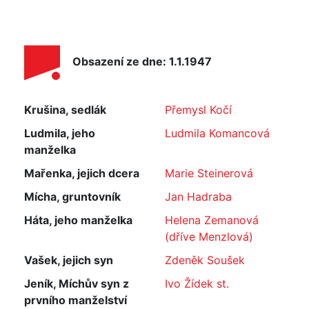
Obsazení ze dne: 1.1.1947
Krušina, sedlák
Přemysl Kočí
Ludmila, jeho
Ludmila Komancová
manželka
Mařenka, jejich dcera
Marie Steinerová
Mícha, gruntovník
Jan Hadraba
Háta, jeho manželka
Helena Zemanová
(dříve Menzlová)
Vašek, jejich syn
Zdeněk Soušek
Jeník, Míchův syn z
Ivo Žídek st.
prvního manželství