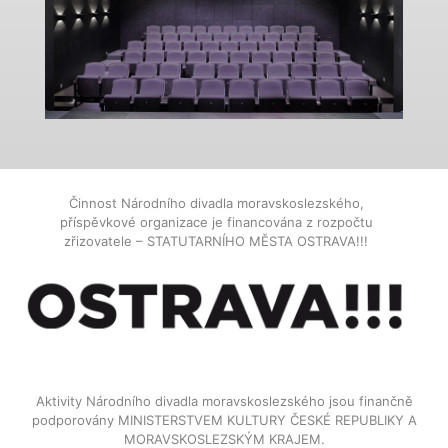
Činnost Národního divadla moravskoslezského,
příspěvkové organizace je financována z rozpočtu
zřizovatele – STATUTARNÍHO MĚSTA OSTRAVA!!!
Aktivity Národního divadla moravskoslezského jsou finančně
podporovány MINISTERSTVEM KULTURY ČESKÉ REPUBLIKY A
MORAVSKOSLEZSKÝM KRAJEM.