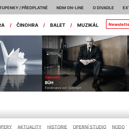
TUPENKY / PŘEDPLATNÉ
NDM ON-LINE
O DIVADLE
EX
Newslett
RA
/
ČINOHRA
/
BALET
/
MUZIKÁL
ČINOHRA
BŮH
Ferdinand von Schirach
OPERY
AKTUALITY
HISTORIE
OPERNÍ STUDIO
NODO