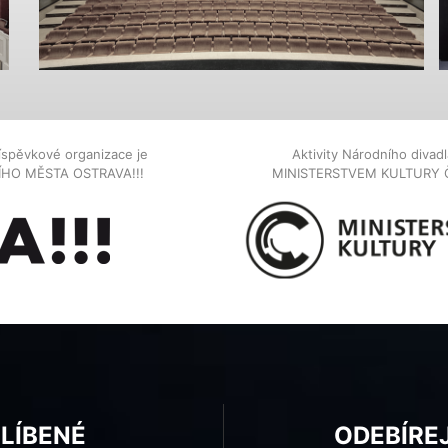
íspěvkové organizace je
Aktivity Národního diva
NÍHO MĚSTA OSTRAVA!!!
MINISTERSTVEM KULTURY 
BLÍBENÉ
ODEBÍRE