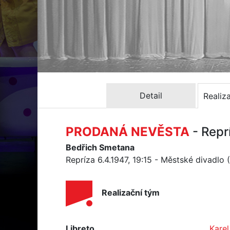
Detail
Realiz
PRODANÁ NEVĚSTA
- Repr
Bedřich Smetana
Repríza 6.4.1947, 19:15 - Městské divadlo
Realizační tým
Libreto
Karel