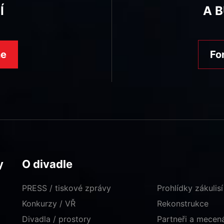
Í
A 
ne
Fo
y
O divadle
PRESS / tiskové zprávy
Prohlídky zákulisí
Konkurzy / VŘ
Rekonstrukce
Divadla / prostory
Partneři a mece