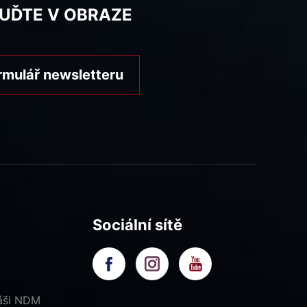
BUĎTE V OBRAZE
rmulář newsletteru
Sociální sítě
náši NDM