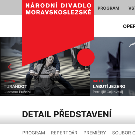
PROGRAM
VS
OPE
OPERA
BALET
TURANDOT
LABUTÍ JEZERO
Giacomo Puccini
Petr Iljič Čajkovskij
DETAIL PŘEDSTAVENÍ
PROGRAM
REPERTOÁR
PREMIÉRY
SOUBOR 