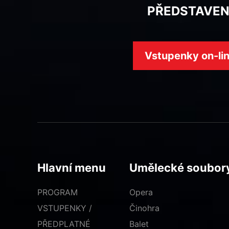
PŘEDSTAVEN
Vstupenky on-li
Hlavní menu
Umělecké soubor
PROGRAM
Opera
VSTUPENKY /
Činohra
PŘEDPLATNÉ
Balet