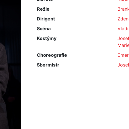
Režie
Bran
Dirigent
Zden
Scéna
Vladi
Kostýmy
Josef
Marie
Choreografie
Emer
Sbormistr
Jose