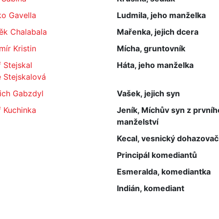
ko Gavella
Ludmila, jeho manželka
ěk Chalabala
Mařenka, jejich dcera
mír Kristin
Mícha, gruntovník
 Stejskal
Háta, jeho manželka
 Stejskalová
ich Gabzdyl
Vašek, jejich syn
f Kuchinka
Jeník, Míchův syn z prvníh
manželství
Kecal, vesnický dohazovač
Principál komediantů
Esmeralda, komediantka
Indián, komediant