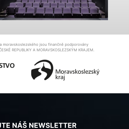
dla moravskoslezského jsou finančně podporovány
ČESKÉ REPUBLIKY A MORAVSKOSLEZSKÝM KRAJEM.
JTE NÁŠ NEWSLETTER