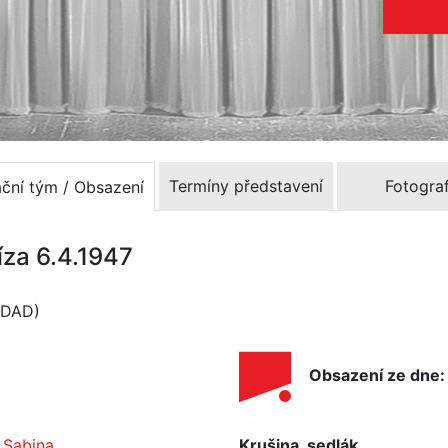
Termíny představení
Fotograf
ační tým / Obsazení
íza 6.4.1947
 (DAD)
Obsazení ze dne:
 Sabina
Krušina, sedlák