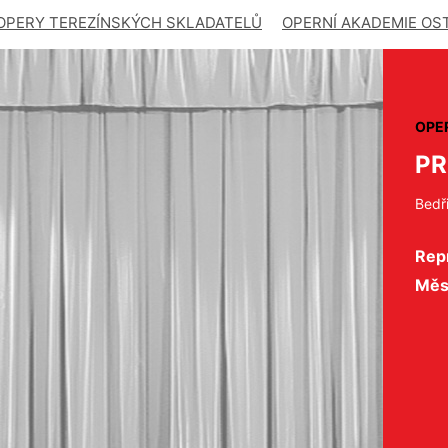
OPERY TEREZÍNSKÝCH SKLADATELŮ
OPERNÍ AKADEMIE OS
OPE
PR
Bedř
Repr
Měs