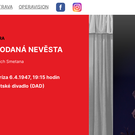
TRAVA
OPERAVISION
RA
ODANÁ NEVĚSTA
ich Smetana
íza 6.4.1947, 19:15 hodin
tské divadlo (DAD)