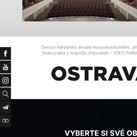
Činnost Národního divadla moravskoslezského, př
financována z rozpočtu zřizovatele – STATUTAR
Facebook
YouTube
Instagram
Vyhledat
Newsletter
TripAdvisor
VYBERTE SI SVÉ O