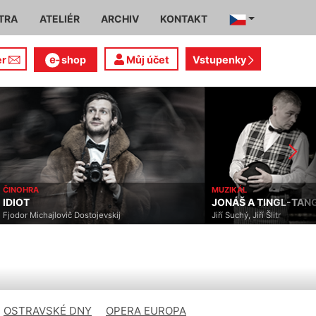
TRA
ATELIÉR
ARCHIV
KONTAKT
er
shop
Můj účet
Vstupenky
ČINOHRA
MUZIKÁL
IDIOT
JONÁŠ A TINGL-TAN
Fjodor Michajlovič Dostojevskij
Jiří Suchý, Jiří Šlitr
OSTRAVSKÉ DNY
OPERA EUROPA