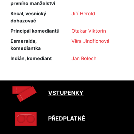
prvního manželství
Kecal, vesnický
Jiří Herold
dohazovač
Principál komediantů
Otakar Viktorin
Esmeralda,
Věra Jindřichová
komediantka
Indián, komediant
Jan Bolech
VSTUPENKY
PŘEDPLATNÉ