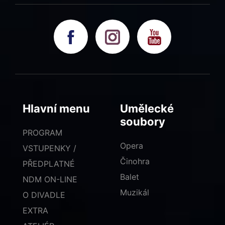
Hlavní menu
Umělecké
soubory
PROGRAM
Opera
VSTUPENKY /
Činohra
PŘEDPLATNÉ
Balet
NDM ON-LINE
Muzikál
O DIVADLE
EXTRA