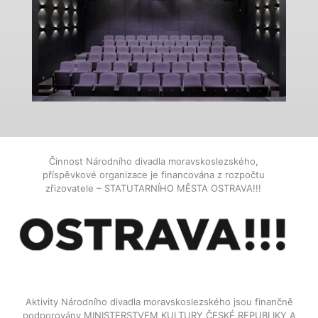
Činnost Národního divadla moravskoslezského,
příspěvkové organizace je financována z rozpočtu
zřizovatele – STATUTARNÍHO MĚSTA OSTRAVA!!!
Aktivity Národního divadla moravskoslezského jsou finančně
podporovány MINISTERSTVEM KULTURY ČESKÉ REPUBLIKY A