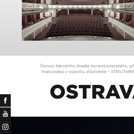
Činnost Národního divadla moravskoslezského, př
financována z rozpočtu zřizovatele – STATUTAR
Facebook
YouTube
Instagram