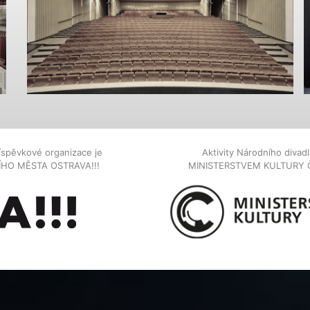
íspěvkové organizace je
Aktivity Národního diva
NÍHO MĚSTA OSTRAVA!!!
MINISTERSTVEM KULTURY 