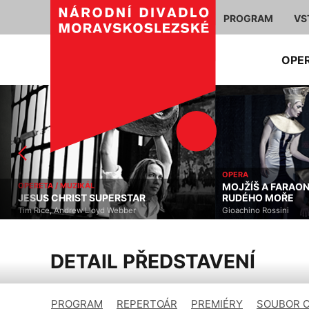
PROGRAM
VS
OPE
OPERA
OPERETA / MUZIKÁL
MOJŽÍŠ A FARAON 
JESUS CHRIST SUPERSTAR
RUDÉHO MOŘE
Tim Rice, Andrew Lloyd Webber
Gioachino Rossini
DETAIL PŘEDSTAVENÍ
PROGRAM
REPERTOÁR
PREMIÉRY
SOUBOR 