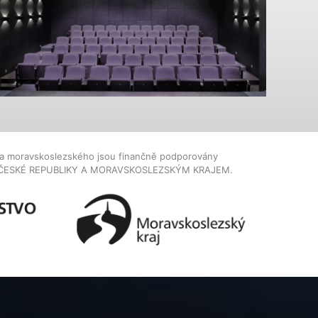
dla moravskoslezského jsou finančně podporovány
ČESKÉ REPUBLIKY A MORAVSKOSLEZSKÝM KRAJEM.