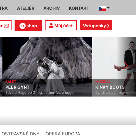
TRA
ATELIÉR
ARCHIV
KONTAKT
er
shop
Můj účet
Vstupenky
BALET
MUZIKÁL
PEER GYNT
KINKY BOOTS
Edvard Hagerup Grieg, Jeroen Verbruggen
Cyndi Lauper, Harvey Fierst
OSTRAVSKÉ DNY
OPERA EUROPA