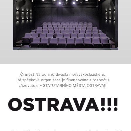
Činnost Národního divadla moravskoslezského,
příspěvkové organizace je financována z rozpočtu
zřizovatele – STATUTARNÍHO MĚSTA OSTRAVA!!!