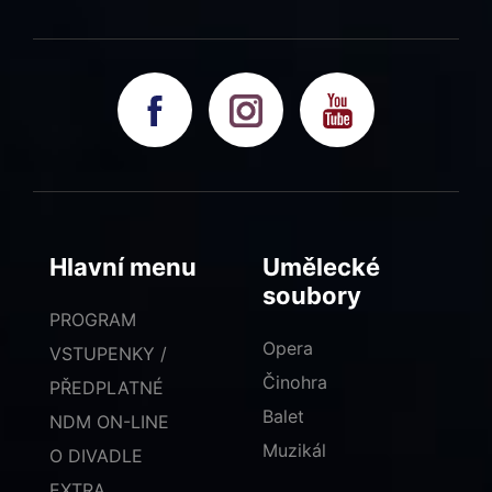
Hlavní menu
Umělecké
soubory
PROGRAM
Opera
VSTUPENKY /
Činohra
PŘEDPLATNÉ
Balet
NDM ON-LINE
Muzikál
O DIVADLE
EXTRA