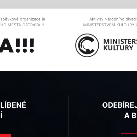
íspěvkové organizace je
Aktivity Národního diva
NÍHO MĚSTA OSTRAVA!!!
MINISTERSTVEM KULTURY 
BLÍBENÉ
ODEBÍRE
Í
A 