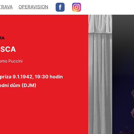
TRAVA
OPERAVISION
RA
OSCA
omo Puccini
epríza 9.1.1942, 19:30 hodin
odní dům (DJM)