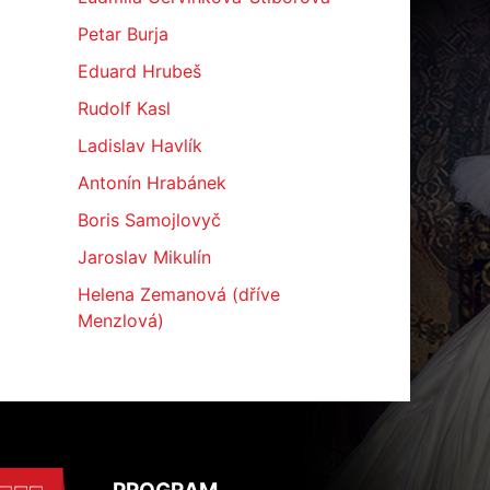
Petar Burja
Eduard Hrubeš
Rudolf Kasl
Ladislav Havlík
Antonín Hrabánek
Boris Samojlovyč
Jaroslav Mikulín
Helena Zemanová (dříve
Menzlová)