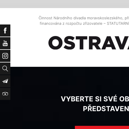
Činnost Národního divadla moravskoslezského, př
financována z rozpočtu zřizovatele – STATUTAR
Facebook
YouTube
Instagram
Vyhledat
Newsletter
TripAdvisor
VYBERTE SI SVÉ O
PŘEDSTAVEN