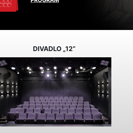
PROGRAM
DIVADLO „12“