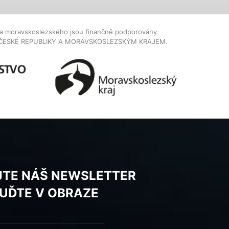
dla moravskoslezského jsou finančně podporovány
ČESKÉ REPUBLIKY A MORAVSKOSLEZSKÝM KRAJEM.
JTE NÁŠ NEWSLETTER
BUĎTE V OBRAZE