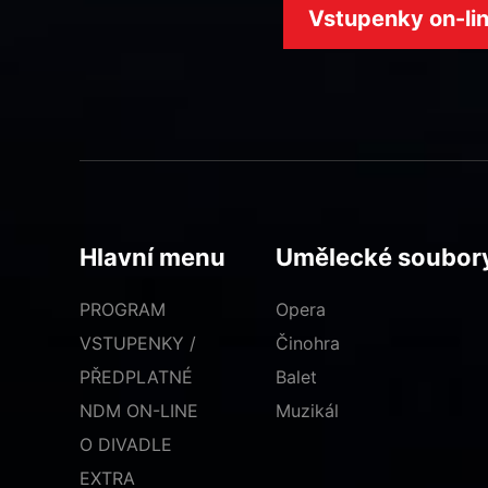
Vstupenky on-li
Hlavní menu
Umělecké soubor
PROGRAM
Opera
VSTUPENKY /
Činohra
PŘEDPLATNÉ
Balet
NDM ON-LINE
Muzikál
O DIVADLE
EXTRA