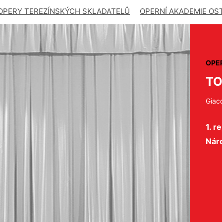
OPERY TEREZÍNSKÝCH SKLADATELŮ
OPERNÍ AKADEMIE OS
OPE
T
Giac
1. r
Nár