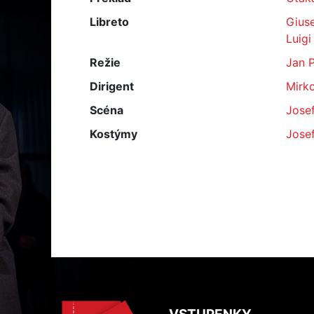
Libreto
Gius
Luigi 
Režie
Jan P
Dirigent
Mirk
Scéna
Jose
Kostýmy
Jose