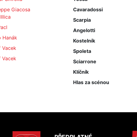
eppe Giacosa
Cavaradossi
Illica
Scarpia
acl
Angelotti
o Hanák
Kostelník
f Vacek
Spoleta
f Vacek
Sciarrone
Klíčník
Hlas za scénou