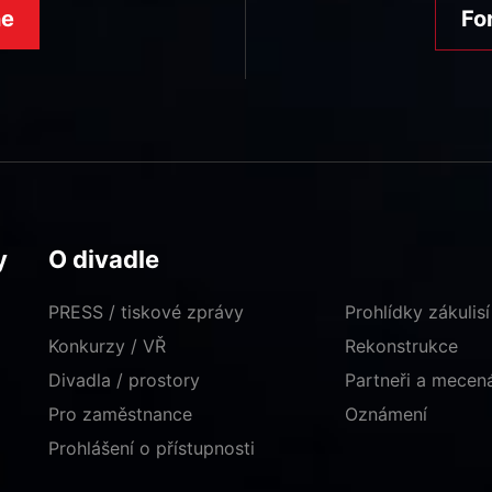
ne
Fo
y
O divadle
PRESS / tiskové zprávy
Prohlídky zákulisí
Konkurzy / VŘ
Rekonstrukce
Divadla / prostory
Partneři a mece
Pro zaměstnance
Oznámení
Prohlášení o přístupnosti