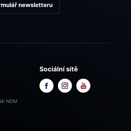
rmulář newsletteru
Sociální sítě
náši NDM