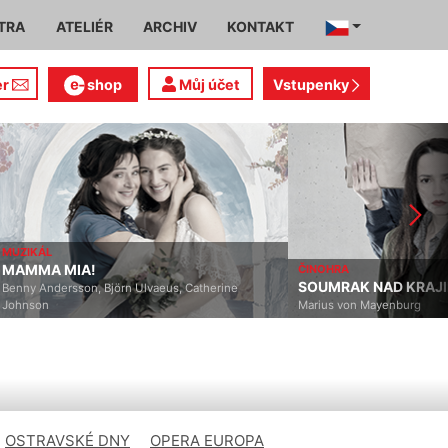
TRA
ATELIÉR
ARCHIV
KONTAKT
er
shop
Můj účet
Vstupenky
MUZIKÁL
MAMMA MIA!
ČINOHRA
SOUMRAK NAD KRAJ
Benny Andersson, Björn Ulvaeus, Catherine
Johnson
Marius von Mayenburg
OSTRAVSKÉ DNY
OPERA EUROPA