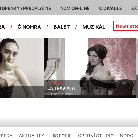
TUPENKY / PŘEDPLATNÉ
NDM ON-LINE
O DIVADLE
EX
Newslett
RA
/
ČINOHRA
/
BALET
/
MUZIKÁL
OPERA
LA TRAVIATA
Giuseppe Verdi
OPERY
AKTUALITY
HISTORIE
OPERNÍ STUDIO
NODO