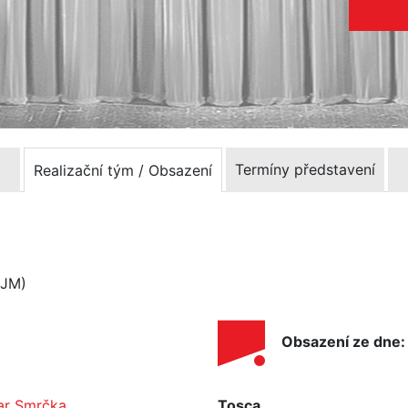
Termíny představení
Realizační tým / Obsazení
DJM)
Obsazení ze dne:
ar Smrčka
Tosca