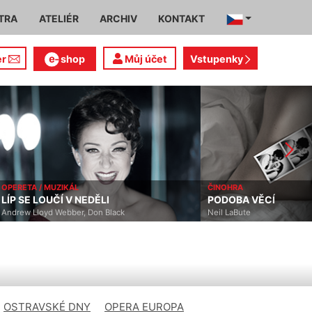
TRA
ATELIÉR
ARCHIV
KONTAKT
er
shop
Můj účet
Vstupenky
OPERETA / MUZIKÁL
ČINOHRA
LÍP SE LOUČÍ V NEDĚLI
PODOBA VĚCÍ
Andrew Lloyd Webber, Don Black
Neil LaBute
OSTRAVSKÉ DNY
OPERA EUROPA