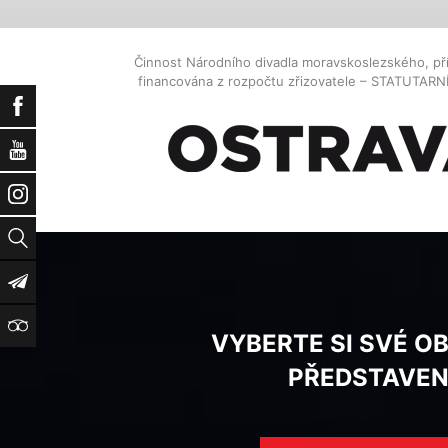
Činnost Národního divadla moravskoslezského, př
financována z rozpočtu zřizovatele – STATUTAR
Facebook
YouTube
Instagram
Vyhledat
Newsletter
TripAdvisor
VYBERTE SI SVÉ O
PŘEDSTAVEN