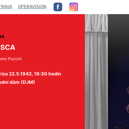
TRAVA
OPERAVISION
RA
OSCA
omo Puccini
íza 22.5.1942, 19:30 hodin
odní dům (DJM)