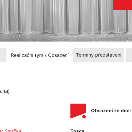
Termíny představení
Realizační tým / Obsazení
(DJM)
Obsazení ze dne:
ar Smrčka
Tosca