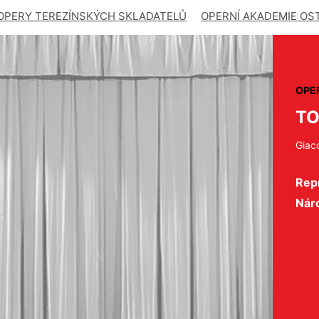
OPERY TEREZÍNSKÝCH SKLADATELŮ
OPERNÍ AKADEMIE OS
OPE
T
Giac
Repr
Nár