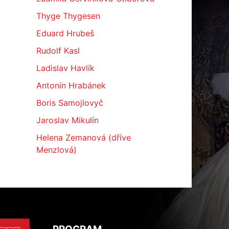
Thyge Thygesen
Eduard Hrubeš
Rudolf Kasl
Ladislav Havlík
Antonín Hrabánek
Boris Samojlovyč
Jaroslav Mikulín
Helena Zemanová (dříve
Menzlová)