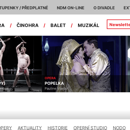
TUPENKY / PŘEDPLATNÉ
NDM ON-LINE
O DIVADLE
EX
Newslett
RA
/
ČINOHRA
/
BALET
/
MUZIKÁL
OPERA
PY)
POPELKA
Yazbek
Pauline Viardot
OPERY
AKTUALITY
HISTORIE
OPERNÍ STUDIO
NODO