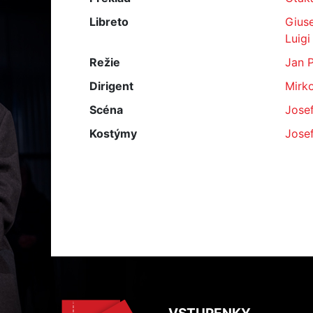
Libreto
Gius
Luigi 
Režie
Jan P
Dirigent
Mirk
Scéna
Jose
Kostýmy
Jose