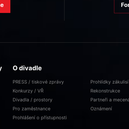
ne
Fo
y
O divadle
PRESS / tiskové zprávy
Prohlídky zákulisí
Konkurzy / VŘ
Rekonstrukce
Divadla / prostory
Partneři a mece
Pro zaměstnance
Oznámení
Prohlášení o přístupnosti