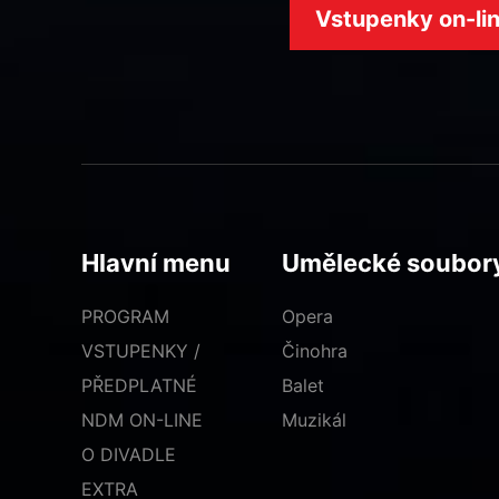
Vstupenky on-li
Hlavní menu
Umělecké soubor
PROGRAM
Opera
VSTUPENKY /
Činohra
PŘEDPLATNÉ
Balet
NDM ON-LINE
Muzikál
O DIVADLE
EXTRA