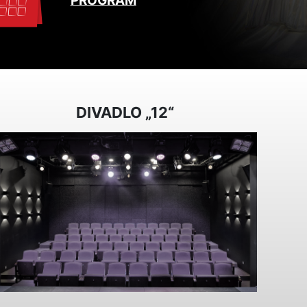
PROGRAM
DIVADLO „12“