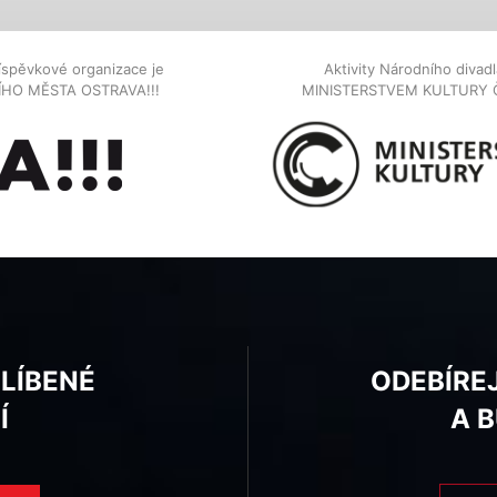
íspěvkové organizace je
Aktivity Národního diva
NÍHO MĚSTA OSTRAVA!!!
MINISTERSTVEM KULTURY 
BLÍBENÉ
ODEBÍRE
Í
A 