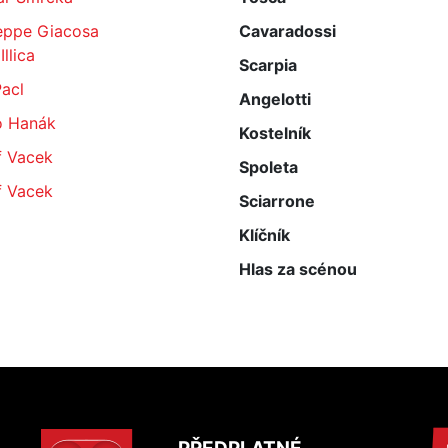
eppe Giacosa
Cavaradossi
Illica
Scarpia
acl
Angelotti
o Hanák
Kostelník
f Vacek
Spoleta
f Vacek
Sciarrone
Klíčník
Hlas za scénou