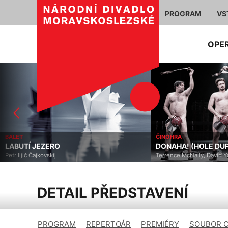
PROGRAM
VS
OPE
BALET
ČINOHRA
LABUTÍ JEZERO
DONAHA! (HOLE DU
Petr Iljič Čajkovskij
Terrence McNally, David 
DETAIL PŘEDSTAVENÍ
PROGRAM
REPERTOÁR
PREMIÉRY
SOUBOR 