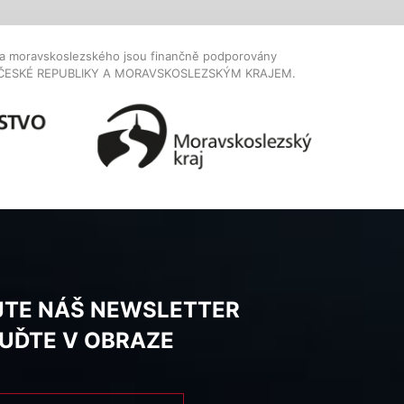
dla moravskoslezského jsou finančně podporovány
ČESKÉ REPUBLIKY A MORAVSKOSLEZSKÝM KRAJEM.
JTE NÁŠ NEWSLETTER
BUĎTE V OBRAZE