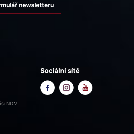
rmulář newsletteru
Sociální sítě
náši NDM